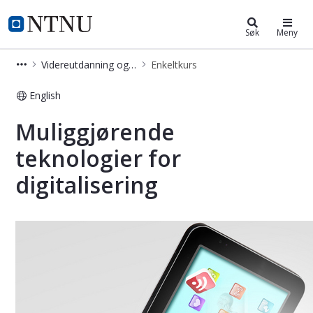
Videreutdanning og deltidsstudier
NTNU Hjemmeside
Søk
Meny
Videreutdanning og deltidsstudier
Enkeltkurs
English
Muliggjørende teknologier for digital
Muliggjørende
teknologier for
digitalisering