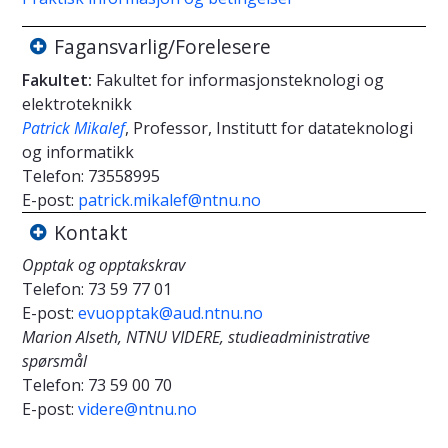
Fagansvarlig/Forelesere
Fakultet:
Fakultet for informasjonsteknologi og
elektroteknikk
Patrick Mikalef
, Professor, Institutt for datateknologi
og informatikk
Telefon:
73558995
E-post:
patrick.mikalef@ntnu.no
Kontakt
Opptak og opptakskrav
Telefon:
73 59 77 01
E-post:
evuopptak@aud.ntnu.no
Marion Alseth, NTNU VIDERE, studieadministrative
spørsmål
Telefon:
73 59 00 70
E-post:
videre@ntnu.no