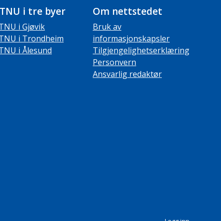
TNU i tre byer
Om nettstedet
TNU i Gjøvik
Bruk av
TNU i Trondheim
informasjonskapsler
TNU i Ålesund
Tilgjengelighetserklæring
Personvern
Ansvarlig redaktør