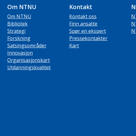
Om NTNU
Kontakt
N
Om NTNU
Kontakt oss
N
Bibliotek
Finn ansatte
N
Strategi
Spør en ekspert
N
Forskning
Pressekontakter
Satsingsområder
Kart
Innovasjon
Organisasjonskart
Utdanningskvalitet
ube