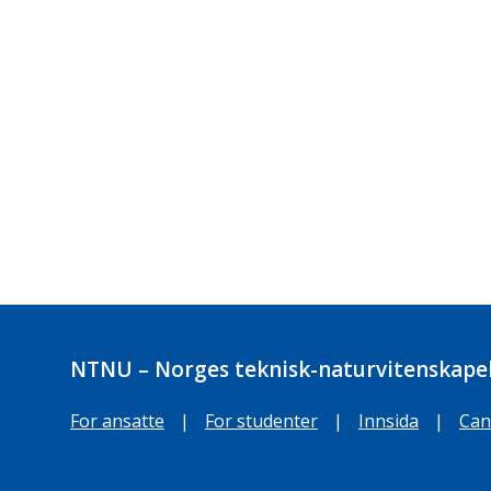
NTNU – Norges teknisk-naturvitenskapel
For ansatte
|
For studenter
|
Innsida
|
Can