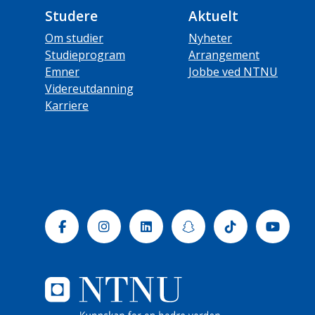
Studere
Aktuelt
Om studier
Nyheter
Studieprogram
Arrangement
Emner
Jobbe ved NTNU
Videreutdanning
Karriere
Facebook
Instagram
Linkedin
Snapchat
Tiktok
Yout