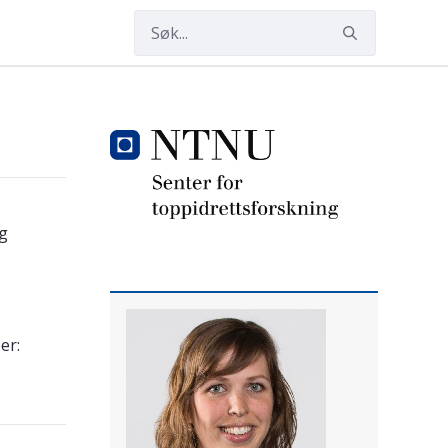
og
er: