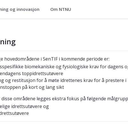
ning og innovasjon
Om NTNU
g
rskning
kning
ge hovedområdene i SenTIF i kommende periode er:
tsspesifikke biomekaniske og fysiologiske krav for dagens 
endagens toppidrettsutøvere
ng og restitusjon for å møte idrettenes krav for å prestere i
nstoppen på kort og lang sikt
 disse områdene legges ekstra fokus på følgende målgrupp
elige idrettsutøvere og
drettsutøvere