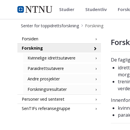
Studier
Studentliv
Forsk
Senter for toppidrettsforsknin
NTNU Hjemmeside
Senter for toppidrettsforskning
Forskning
Forskning - Senter for toppidrettsfo
Forsiden
Fors
Forskning
Kvinnelige idrettsutøvere
De fagli
idret
Paraidrettsutøvere
morg
Andre prosjekter
treni
verde
Forskningsresultater
Personer ved senteret
Innenfor
kvinn
SenTIFs referansegruppe
parai