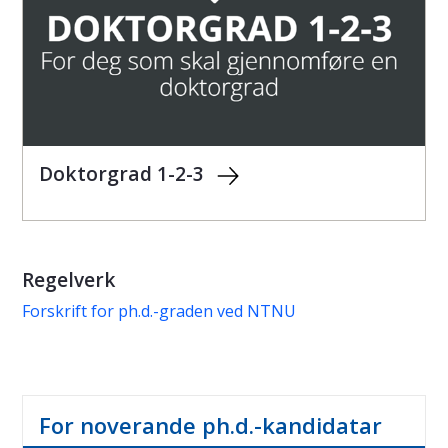
Doktorgrad 1-2-3
Regelverk
Forskrift for ph.d.-graden ved NTNU
For noverande ph.d.-kandidatar