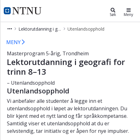
×
Lektorutdanning i geografi for trin
NTNU Hjemmeside
Søk
Meny
Vis
Lektorutdanning i geografi for trinn 8 − 13
Utenlandsopphold
meny
Utenlandsopphold – lektorutdanning
MENY
Masterprogram 5-årig, Trondheim
Lektorutdanning i geografi for
trinn 8–13
– Utenlandsopphold
Utenlandsopphold
Vi anbefaler alle studenter å legge inn et
utenlandsopphold i løpet av lektorutdanningen. Du
blir kjent med et nytt land og får språkkompetanse.
Samtidig viser et utenlandsopphold at du er
selvstendig, tar initiativ og er åpen for nye impulser.