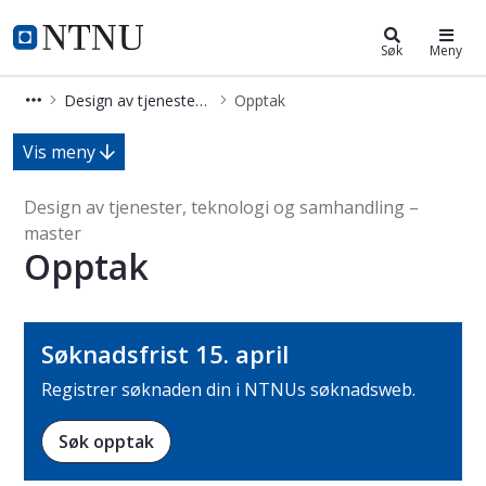
Design av tjenester; teknologi og
NTNU Hjemmeside
Søk
Meny
Design av tjenester; teknologi og samhandling – master (MDTS)
Opptak
Opptak - Design av tjenester, tekno
Vis meny
Design av tjenester, teknologi og samhandling –
master
Opptak
Søknadsfrist 15. april
Registrer søknaden din i NTNUs søknadsweb.
Søk opptak