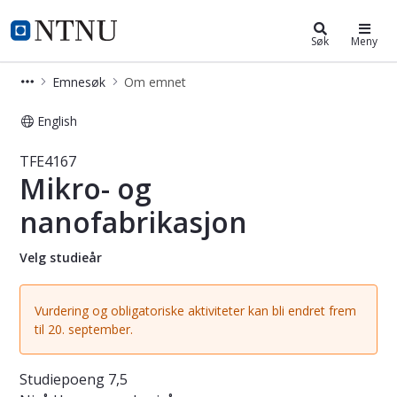
Studier
NTNU Hjemmeside
Søk
Meny
Emnesøk
Om emnet
English
Emne - Mikro- og nanofabrikasjon -
TFE4167
Mikro- og
nanofabrikasjon
Velg studieår
Vurdering og obligatoriske aktiviteter kan bli endret frem
til 20. september.
Studiepoeng
7,5