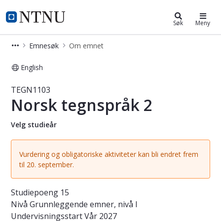
Studier
NTNU Hjemmeside
Søk
Meny
Emnesøk
Om emnet
English
Emne - Norsk tegnspråk 2 - TEGN11
TEGN1103
Norsk tegnspråk 2
Velg studieår
Vurdering og obligatoriske aktiviteter kan bli endret frem
til 20. september.
Studiepoeng
15
Nivå
Grunnleggende emner, nivå I
Undervisningsstart
Vår 2027