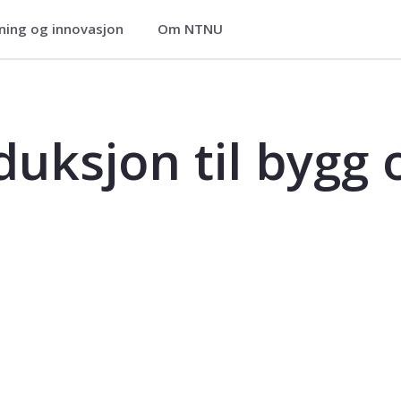
ning og innovasjon
Om NTNU
g og infrastruktur - TBM4110
duksjon til bygg 