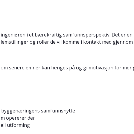
geniøren i et bærekraftig samfunnsperspektiv. Det er en 
mstillinger og roller de vil komme i kontakt med gjennom sit
r som senere emner kan henges på og gi motivasjon for mer
ng, byggenæringens samfunnsnytte
om opererer der
sell utforming