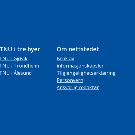
TNU i tre byer
Om nettstedet
TNU i Gjøvik
Bruk av
TNU i Trondheim
informasjonskapsler
TNU i Ålesund
Tilgjengelighetserklæring
Personvern
Ansvarlig redaktør