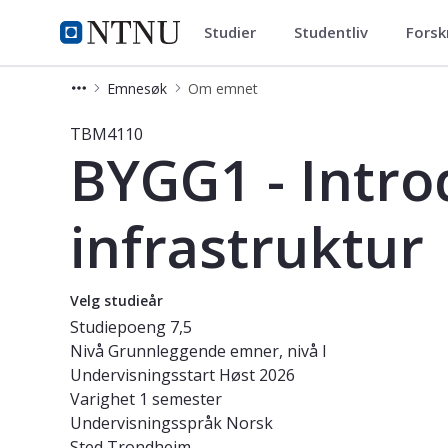
Studier
Studentliv
Forsk
Studier
NTNU Hjemmeside
Emnesøk
Om emnet
Emne - BYGG1 - Introduksjon til byg
TBM4110
BYGG1 - Intro
infrastruktur
Velg studieår
Studiepoeng
7,5
Nivå
Grunnleggende emner, nivå I
Undervisningsstart
Høst 2026
Varighet
1 semester
Undervisningsspråk
Norsk
Sted
Trondheim