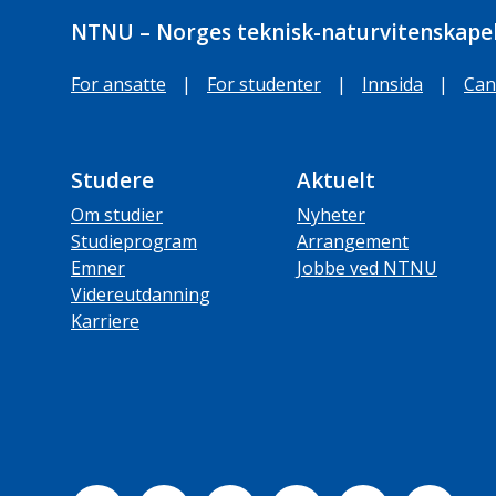
NTNU – Norges teknisk-naturvitenskapel
For ansatte
|
For studenter
|
Innsida
|
Can
Studere
Aktuelt
Om studier
Nyheter
Studieprogram
Arrangement
Emner
Jobbe ved NTNU
Videreutdanning
Karriere