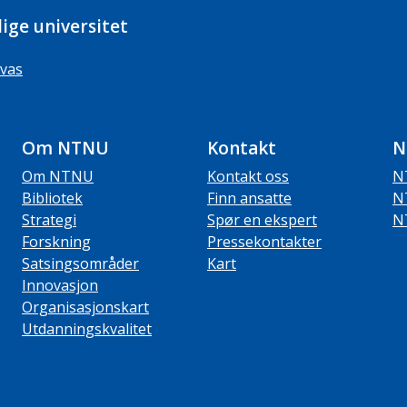
ige universitet
vas
Om NTNU
Kontakt
N
Om NTNU
Kontakt oss
N
Bibliotek
Finn ansatte
N
Strategi
Spør en ekspert
N
Forskning
Pressekontakter
Satsingsområder
Kart
Innovasjon
Organisasjonskart
Utdanningskvalitet