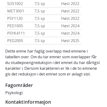
SOS1002
7,5 sp
Høst 2022
MET3001
7,5 sp
Høst 2022
PSY1120
7,5 sp
Høst 2022
PED1005
7,5 sp
Høst 2024
PSYK4111
7,5 sp
Høst 2024
PED2005
7,5 sp
Høst 2025
Dette emne har faglig overlapp med emnene i
tabellen over. Om du tar emner som overlapper får
du studiepoengreduksjon i det emnet du har dårligst
karakter i. Dersom karakteren er lik i de to emnene
gis det reduksjon i det emnet som er avlagt sist.
Fagområder
Psykologi
Kontaktinformasjon