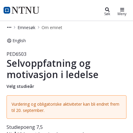
Studier
NTNU Hjemmeside
Søk
Meny
Emnesøk
Om emnet
English
Emne - Selvoppfatning og motivasjon
PED6503
Selvoppfatning og
motivasjon i ledelse
Velg studieår
Vurdering og obligatoriske aktiviteter kan bli endret frem
til 20. september.
Studiepoeng
7,5