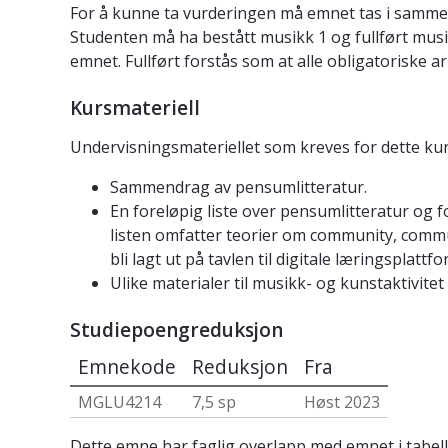
For å kunne ta vurderingen må emnet tas i samme s
Studenten må ha bestått musikk 1 og fullført musi
emnet. Fullført forstås som at alle obligatoriske 
Kursmateriell
Undervisningsmateriellet som kreves for dette kur
Sammendrag av pensumlitteratur.
En foreløpig liste over pensumlitteratur og f
listen omfatter teorier om community, commun
bli lagt ut på tavlen til digitale læringsplat
Ulike materialer til musikk- og kunstaktivite
Studiepoengreduksjon
Emnekode
Reduksjon
Fra
MGLU4214
7,5 sp
Høst 2023
Dette emne har faglig overlapp med emnet i tabell