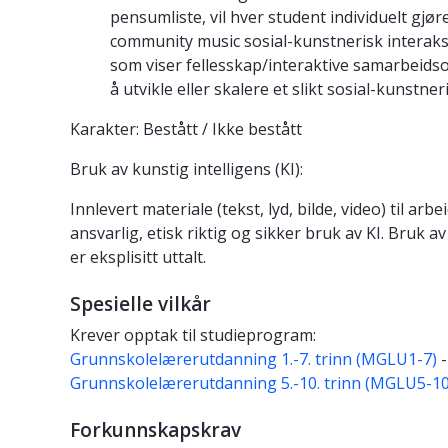
pensumliste, vil hver student individuelt gjør
community music sosial-kunstnerisk interaks
som viser fellesskap/interaktive samarbeids
å utvikle eller skalere et slikt sosial-kunstner
Karakter: Bestått / Ikke bestått
Bruk av kunstig intelligens (KI):
Innlevert materiale (tekst, lyd, bilde, video) til 
ansvarlig, etisk riktig og sikker bruk av KI. Bruk av
er eksplisitt uttalt.
Spesielle vilkår
Krever opptak til studieprogram:
Grunnskolelærerutdanning 1.-7. trinn (MGLU1-7)
-
Grunnskolelærerutdanning 5.-10. trinn (MGLU5-10
Forkunnskapskrav