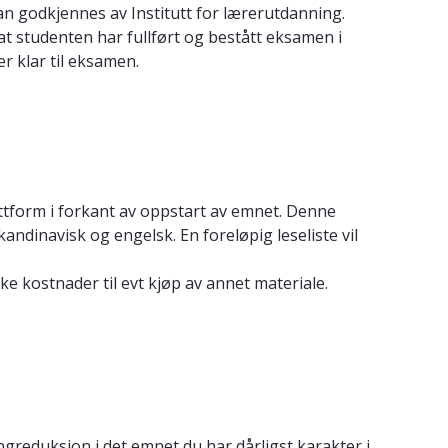
an godkjennes av Institutt for lærerutdanning.
t studenten har fullført og bestått eksamen i
r klar til eksamen.
attform i forkant av oppstart av emnet. Denne
ndinavisk og engelsk. En foreløpig leseliste vil
ke kostnader til evt kjøp av annet materiale.
reduksjon i det emnet du har dårligst karakter i.