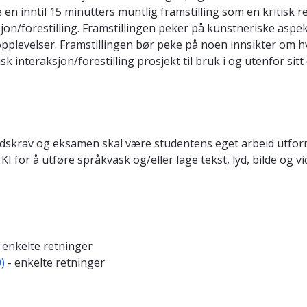
e en inntil 15 minutters muntlig framstilling som en kritisk 
jon/forestilling. Framstillingen peker på kunstneriske asp
opplevelser. Framstillingen bør peke på noen innsikter om h
isk interaksjon/forestilling prosjekt til bruk i og utenfor sitt
arbeidskrav og eksamen skal være studentens eget arbeid utfor
 KI for å utføre språkvask og/eller lage tekst, lyd, bilde og v
 enkelte retninger
)
- enkelte retninger