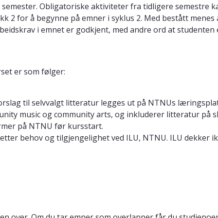
emester. Obligatoriske aktiviteter fra tidligere semestre k
kk 2 for å begynne på emner i syklus 2. Med bestått menes a
arbeidskrav i emnet er godkjent, med andre ord at studenten e
set er som følger:
orslag til selvvalgt litteratur legges ut på NTNUs læringspl
ity music og community arts, og inkluderer litteratur på ska
tformer på NTNU før kursstart.
t etter behov og tilgjengelighet ved ILU, NTNU. ILU dekker ik
en over. Om du tar emner som overlapper får du studiepoeng