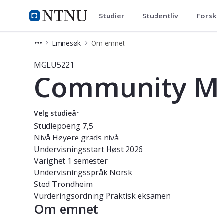
Studier
Studentliv
Forsk
Studier
NTNU Hjemmeside
Emnesøk
Om emnet
Emne - Community Music - MGLU52
MGLU5221
Community M
Velg studieår
Studiepoeng
7,5
Nivå
Høyere grads nivå
Undervisningsstart
Høst 2026
Varighet
1 semester
Undervisningsspråk
Norsk
Sted
Trondheim
Vurderingsordning
Praktisk eksamen
Om emnet