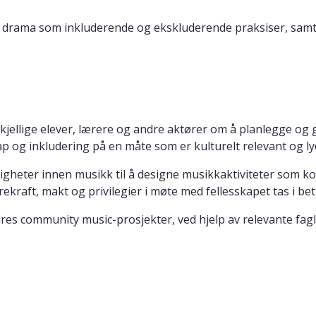
g drama som inkluderende og ekskluderende praksiser, samt
kjellige elever, lærere og andre aktører om å planlegge o
kap og inkludering på en måte som er kulturelt relevant og l
igheter innen musikk til å designe musikkaktiviteter som k
ekraft, makt og privilegier i møte med fellesskapet tas i be
res community music-prosjekter, ved hjelp av relevante fagli