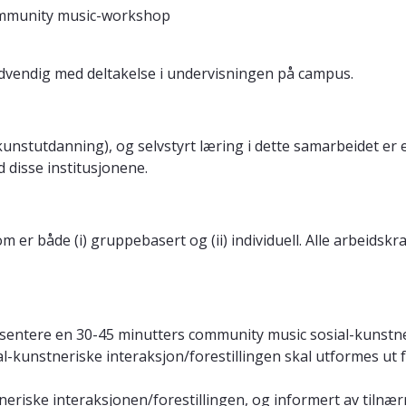
community music-workshop
nødvendig med deltakelse i undervisningen på campus.
kunstutdanning), og selvstyrt læring i dette samarbeidet er 
 disse institusjonene.
både (i) gruppebasert og (ii) individuell. Alle arbeidskrav
sentere en 30-45 minutters community music sosial-kunstne
ial-kunstneriske interaksjon/forestillingen skal utformes ut 
stneriske interaksjonen/forestillingen, og informert av tilnæ