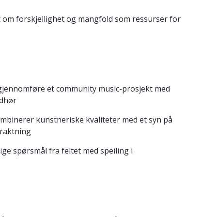
 om forskjellighet og mangfold som ressurser for
g gjennomføre et community music-prosjekt med
ydhør
ombinerer kunstneriske kvaliteter med et syn på
traktning
ge spørsmål fra feltet med speiling i