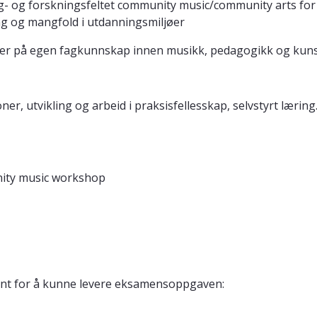
g- og forskningsfeltet community music/community arts for å
ng og mangfold i utdanningsmiljøer
ver på egen fagkunnskap innen musikk, pedagogikk og kuns
r, utvikling og arbeid i praksisfellesskap, selvstyrt læring
nity music workshop
jent for å kunne levere eksamensoppgaven: