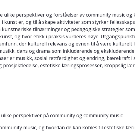
e ulike perspektiver og forståelser av community music og 
 kunst er, og til å skape aktiviteter som styrker fellesskaps
 kunstneriske tilnærminger og pedagogiske strategier som sø
og kunst, og hvor etikk i praksis vurderes nøye. Utgangspunk
samfunn, der kulturell relevans og evnen til å være kulturelt 
 musikk, dans og drama som inkluderende og ekskluderende
aer er musikk, sosial rettferdighet og endring, bærekraft i s
 prosjektledelse, estetiske læringsprosesser, kroppslig læri
 ulike perspektiver på community og community music
munity music, og hvordan de kan kobles til estetiske læri