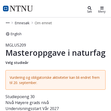
Studier
NTNU Hjemmeside
Søk
Meny
Emnesøk
Om emnet
English
Emne - Masteroppgave i naturfag 
MGLU5209
Masteroppgave i naturfag
Velg studieår
Vurdering og obligatoriske aktiviteter kan bli endret frem
til 20. september.
Studiepoeng
30
Nivå
Høyere grads nivå
Undervisningsstart
Vår 2027