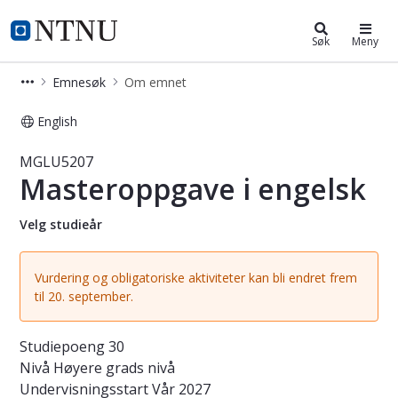
Studier
NTNU Hjemmeside
Søk
Meny
Emnesøk
Om emnet
English
Emne - Masteroppgave i engelsk -
MGLU5207
Masteroppgave i engelsk
Velg studieår
Vurdering og obligatoriske aktiviteter kan bli endret frem
til 20. september.
Studiepoeng
30
Nivå
Høyere grads nivå
Undervisningsstart
Vår 2027