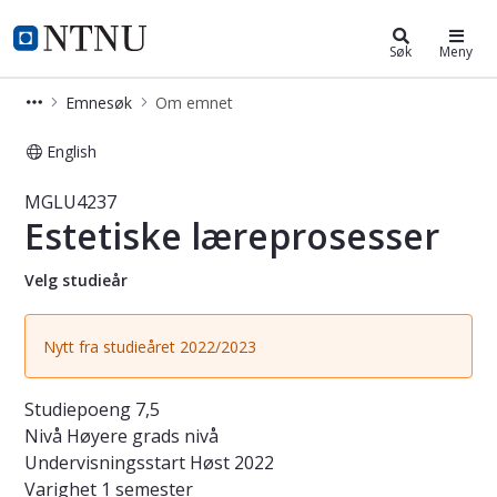
Studier
NTNU Hjemmeside
Søk
Meny
Emnesøk
Om emnet
English
Emne - Estetiske læreprosesser - M
MGLU4237
Estetiske læreprosesser
Velg studieår
Nytt fra studieåret 2022/2023
Studiepoeng
7,5
Nivå
Høyere grads nivå
Undervisningsstart
Høst 2022
Varighet
1 semester