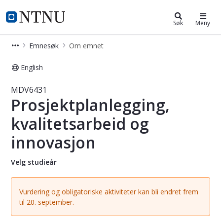
Studier
NTNU Hjemmeside
Søk
Meny
Emnesøk
Om emnet
English
Emne - Prosjektplanlegging, kvalite
MDV6431
Prosjektplanlegging,
kvalitetsarbeid og
innovasjon
Velg studieår
Vurdering og obligatoriske aktiviteter kan bli endret frem
til 20. september.