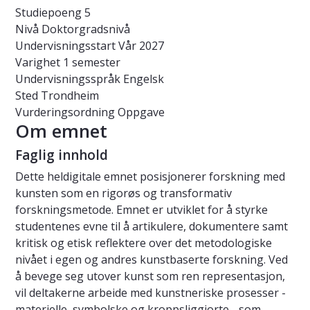
Studiepoeng
5
Nivå
Doktorgradsnivå
Undervisningsstart
Vår 2027
Varighet
1 semester
Undervisningsspråk
Engelsk
Sted
Trondheim
Vurderingsordning
Oppgave
Om emnet
Faglig innhold
Dette heldigitale emnet posisjonerer forskning med
kunsten som en rigorøs og transformativ
forskningsmetode. Emnet er utviklet for å styrke
studentenes evne til å artikulere, dokumentere samt
kritisk og etisk reflektere over det metodologiske
nivået i egen og andres kunstbaserte forskning. Ved
å bevege seg utover kunst som ren representasjon,
vil deltakerne arbeide med kunstneriske prosesser -
materielle, symbolske og kroppsliggjorte - som