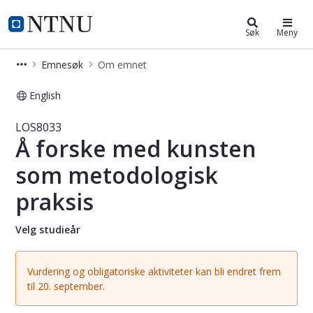
Studier
NTNU Hjemmeside
Søk
Meny
Emnesøk
Om emnet
English
Emne - Å forske med kunsten som m
LOS8033
Å forske med kunsten
som metodologisk
praksis
Velg studieår
Vurdering og obligatoriske aktiviteter kan bli endret frem
til 20. september.