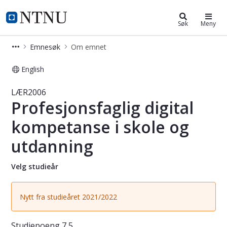
Studier
NTNU Hjemmeside
Søk
Meny
Emnesøk
Om emnet
English
Emne - Profesjonsfaglig digital kom
LÆR2006
Profesjonsfaglig digital
kompetanse i skole og
utdanning
Velg studieår
Nytt fra studieåret 2021/2022
Studiepoeng
7,5