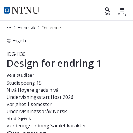
Studier
NTNU Hjemmeside
Søk
Meny
Emnesøk
Om emnet
English
Emne - Design for endring 1 - IDG41
IDG4130
Design for endring 1
Velg studieår
Studiepoeng
15
Nivå
Høyere grads nivå
Undervisningsstart
Høst 2026
Varighet
1 semester
Undervisningsspråk
Norsk
Sted
Gjøvik
Vurderingsordning
Samlet karakter