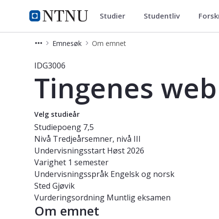
Studier
Studentliv
Forsk
Studier
NTNU Hjemmeside
Emnesøk
Om emnet
Emne - Tingenes web - IDG3006
IDG3006
Tingenes web
Velg studieår
Studiepoeng
7,5
Nivå
Tredjeårsemner, nivå III
Undervisningsstart
Høst 2026
Varighet
1 semester
Undervisningsspråk
Engelsk og norsk
Sted
Gjøvik
Vurderingsordning
Muntlig eksamen
Om emnet