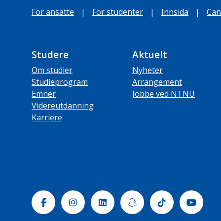
For ansatte
|
For studenter
|
Innsida
|
Can
Studere
Aktuelt
Om studier
Nyheter
Studieprogram
Arrangement
Emner
Jobbe ved NTNU
Videreutdanning
Karriere
Facebook
Instagram
Linkedin
Snapchat
Tiktok
Yout