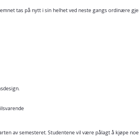
må emnet tas på nytt i sin helhet ved neste gangs ordinære
nsdesign.
tilsvarende
starten av semesteret. Studentene vil være pålagt å kjøpe no