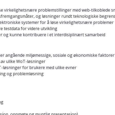
øse virkelighetsnære problemstillinger med web-tilkoblede 
ngsfremgangsmåter, og løsninger rundt teknologiske begren
lektroniske systemer for å løse virkelighetsnære problemer
 testdata for videre utvikling
 og kunne kontribuere i et interdisiplinært samarbeid
er angående miljømessige, sosiale og økonomiske faktorer
 av ulike WoT-løsninger
T-løsninger for brukere med ulike evner
nkning og problemløsning
ng
tasjon, oppmøte og muntlig presentasjon)