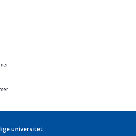
imer
imer
ige universitet