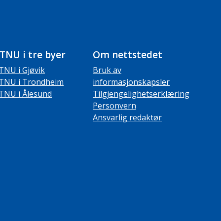
TNU i tre byer
Om nettstedet
TNU i Gjøvik
Bruk av
TNU i Trondheim
informasjonskapsler
TNU i Ålesund
Tilgjengelighetserklæring
Personvern
Ansvarlig redaktør