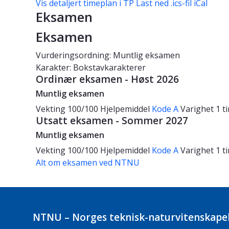
Vis detaljert timeplan i TP
Last ned .ics-fil iCal
Eksamen
Eksamen
Vurderingsordning: Muntlig eksamen
Karakter: Bokstavkarakterer
Ordinær eksamen - Høst 2026
Muntlig eksamen
Vekting
100/100
Hjelpemiddel
Kode A
Varighet
1 t
Utsatt eksamen - Sommer 2027
Muntlig eksamen
Vekting
100/100
Hjelpemiddel
Kode A
Varighet
1 t
Alt om eksamen ved NTNU
NTNU – Norges teknisk-naturvitenskapel