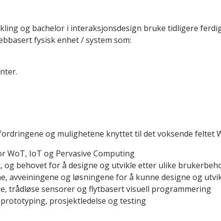
vikling og bachelor i interaksjonsdesign bruke tidligere fe
webbasert fysisk enhet / system som:
nter.
rdringene og mulighetene knyttet til det voksende feltet 
or WoT, IoT og Pervasive Computing
 og behovet for å designe og utvikle etter ulike brukerbeh
ne, avveiningene og løsningene for å kunne designe og utv
e, trådløse sensorer og flytbasert visuell programmering
rototyping, prosjektledelse og testing