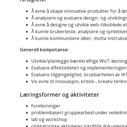
Å evne å skape innovative produkter for å l
Å analysere og evaluere design- og utvikli
Å evne å designe og utvikle web-tilkoblede e
Å kunne brukerteste, analysere og syntetisere
Å kunne kommunisere idéer, motta instrukser
Generell kompetanse:
Utvikle/planlegge bærekraftige WoT-løsning
Evaluere effektiviteten og implementeringen
Evaluere tilgjengelighet, brukbarheten av IK
Vis evne til innovasjon, kritisk-, kreativ te
Læringsformer og aktiviteter
forelesninger
problembasert gruppearbeid under veiledni
lab og workshop
obligatoriske aktiviteter (skriftlig dokumen