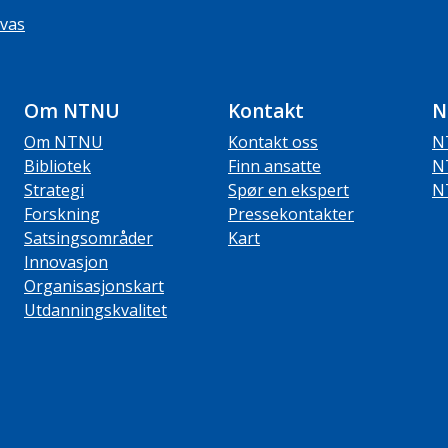
vas
Om NTNU
Kontakt
N
Om NTNU
Kontakt oss
N
Bibliotek
Finn ansatte
N
Strategi
Spør en ekspert
N
Forskning
Pressekontakter
Satsingsområder
Kart
Innovasjon
Organisasjonskart
Utdanningskvalitet
ube