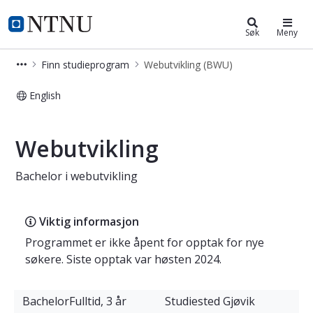
Webutvikling (BWU)
NTNU Hjemmeside
Søk
Meny
Finn studieprogram
Webutvikling (BWU)
English
Bachelor i webutvikling
Webutvikling
Bachelor i webutvikling
Viktig informasjon
Programmet er ikke åpent for opptak for nye
søkere. Siste opptak var høsten 2024.
Bachelor
Fulltid, 3 år
Studiested
Gjøvik