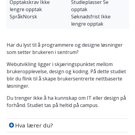
Opptakskrav
Ikke
Studieplasser
Se
lengre opptak
opptak
Språk
Norsk
Søknadsfrist
Ikke
lengre opptak
Har du lyst til å programmere og designe løsninger
som setter brukeren i sentrum?
Webutvikling ligger i skjæringspunktet mellom
brukeropplevelse, design og koding. På dette studiet
blir du flink til å skape brukersentrerte nettbaserte
løsninger.
Du trenger ikke å ha kunnskap om IT eller design på
forhånd. Studiet tas på heltid på campus.
Hva lærer du?
Hva lærer du?