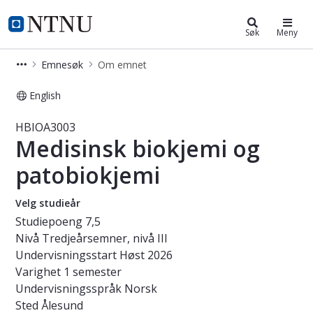
Studier
NTNU Hjemmeside
Søk
Meny
Emnesøk
Om emnet
English
Emne - Medisinsk biokjemi og pato
HBIOA3003
Medisinsk biokjemi og
patobiokjemi
Velg studieår
Studiepoeng
7,5
Nivå
Tredjeårsemner, nivå III
Undervisningsstart
Høst 2026
Varighet
1 semester
Undervisningsspråk
Norsk
Sted
Ålesund