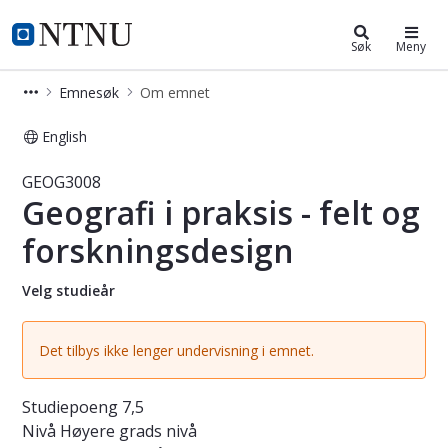
Studier
NTNU Hjemmeside
Søk
Meny
Emnesøk
Om emnet
English
Emne - Geografi i praksis - felt og
GEOG3008
Geografi i praksis - felt og
forskningsdesign
Velg studieår
Det tilbys ikke lenger undervisning i emnet.
Studiepoeng
7,5
Nivå
Høyere grads nivå