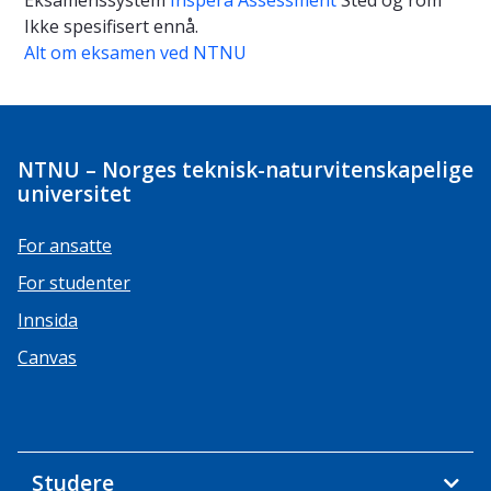
Eksamenssystem
Inspera Assessment
Sted og rom
Ikke spesifisert ennå.
Alt om eksamen ved NTNU
NTNU – Norges teknisk-naturvitenskapelige
universitet
For ansatte
For studenter
Innsida
Canvas
Studere