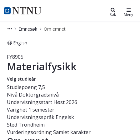
Studier
NTNU Hjemmeside
Søk
Meny
Emnesøk
Om emnet
English
Emne - Materialfysikk - FY8905
FY8905
Materialfysikk
Velg studieår
Studiepoeng
7,5
Nivå
Doktorgradsnivå
Undervisningsstart
Høst 2026
Varighet
1 semester
Undervisningsspråk
Engelsk
Sted
Trondheim
Vurderingsordning
Samlet karakter