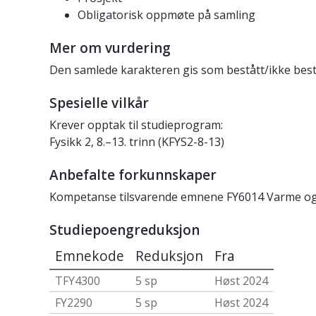
Obligatorisk oppmøte på samling
Mer om vurdering
Den samlede karakteren gis som bestått/ikke bestå
Spesielle vilkår
Krever opptak til studieprogram:
Fysikk 2, 8.–13. trinn (KFYS2-8-13)
Anbefalte forkunnskaper
Kompetanse tilsvarende emnene FY6014 Varme og 
Studiepoengreduksjon
Emnekode
Reduksjon
Fra
TFY4300
5 sp
Høst 2024
FY2290
5 sp
Høst 2024