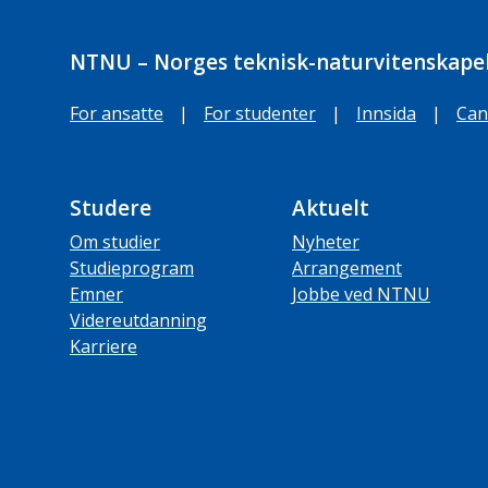
NTNU – Norges teknisk-naturvitenskapel
For ansatte
|
For studenter
|
Innsida
|
Can
Studere
Aktuelt
Om studier
Nyheter
Studieprogram
Arrangement
Emner
Jobbe ved NTNU
Videreutdanning
Karriere