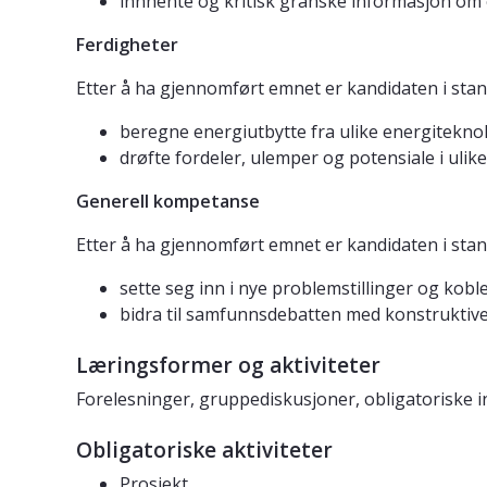
innhente og kritisk granske informasjon om
Ferdigheter
Etter å ha gjennomført emnet er kandidaten i stand
beregne energiutbytte fra ulike energitekn
drøfte fordeler, ulemper og potensiale i ulik
Generell kompetanse
Etter å ha gjennomført emnet er kandidaten i stand
sette seg inn i nye problemstillinger og kobl
bidra til samfunnsdebatten med konstrukti
Læringsformer og aktiviteter
Forelesninger, gruppediskusjoner, obligatoriske i
Obligatoriske aktiviteter
Prosjekt