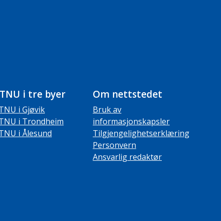
TNU i tre byer
Om nettstedet
TNU i Gjøvik
Bruk av
TNU i Trondheim
informasjonskapsler
TNU i Ålesund
Tilgjengelighetserklæring
Personvern
Ansvarlig redaktør