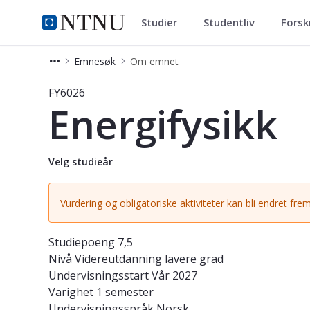
Studier
Studentliv
Forsk
Studier
NTNU Hjemmeside
Emnesøk
Om emnet
Emne - Energifysikk - FY6026
FY6026
Energifysikk
Velg studieår
Vurdering og obligatoriske aktiviteter kan bli endret frem
Studiepoeng
7,5
Nivå
Videreutdanning lavere grad
Undervisningsstart
Vår 2027
Varighet
1 semester
Undervisningsspråk
Norsk