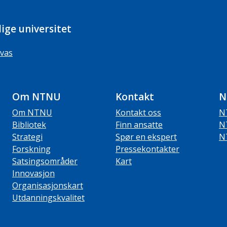
ige universitet
vas
Om NTNU
Kontakt
N
Om NTNU
Kontakt oss
N
Bibliotek
Finn ansatte
N
Strategi
Spør en ekspert
N
Forskning
Pressekontakter
Satsingsområder
Kart
Innovasjon
Organisasjonskart
Utdanningskvalitet