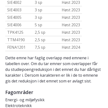
SIE4002
3 sp
Høst 2023
SIE4003
3 sp
Høst 2023
SIE4005
3 sp
Høst 2023
SIE4006
5 sp
Høst 2023
TPK4125
2,5 sp
Høst 2023
TTM4190
2,5 sp
Høst 2023
FENA1201
7,5 sp
Høst 2024
Dette emne har faglig overlapp med emnene i
tabellen over. Om du tar emner som overlapper får
du studiepoengreduksjon i det emnet du har dårligst
karakter i. Dersom karakteren er lik i de to emnene
gis det reduksjon i det emnet som er avlagt sist.
Fagområder
Energi- og miljøfysikk
Elektroteknikk