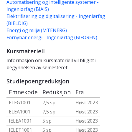
Automatisering og intelligente systemer -
Ingeniørfag (BIAIS)
Elektrifisering og digitalisering - Ingeniørfag
(BIELDIG)
Energi og miljø (MTENERG)
Fornybar energi - Ingeniørfag (BIFOREN)
Kursmateriell
Informasjon om kursmateriell vil bli gitt i
begynnelsen av semesteret.
Studiepoengreduksjon
Emnekode
Reduksjon
Fra
ELEG1001
7,5 sp
Høst 2023
ELEA1001
7,5 sp
Høst 2023
IELEA1001
5 sp
Høst 2023
IELET1001
5 sp
Høst 2023