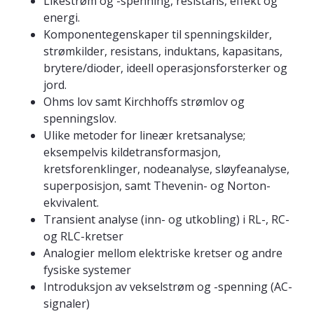
Likestrøm og -spenning, resistans, effekt og
energi.
Komponentegenskaper til spenningskilder,
strømkilder, resistans, induktans, kapasitans,
brytere/dioder, ideell operasjonsforsterker og
jord.
Ohms lov samt Kirchhoffs strømlov og
spenningslov.
Ulike metoder for lineær kretsanalyse;
eksempelvis kildetransformasjon,
kretsforenklinger, nodeanalyse, sløyfeanalyse,
superposisjon, samt Thevenin- og Norton-
ekvivalent.
Transient analyse (inn- og utkobling) i RL-, RC-
og RLC-kretser
Analogier mellom elektriske kretser og andre
fysiske systemer
Introduksjon av vekselstrøm og -spenning (AC-
signaler)