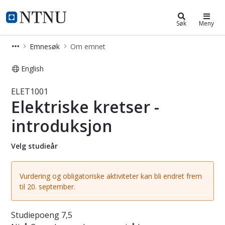
Studier
NTNU Hjemmeside
Søk
Meny
Emnesøk
Om emnet
English
Emne - Elektriske kretser - introduk
ELET1001
Elektriske kretser -
introduksjon
Velg studieår
Vurdering og obligatoriske aktiviteter kan bli endret frem
til 20. september.
Studiepoeng
7,5