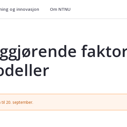
ning og innovasjon
Om NTNU
orer for nye forretningsmodeller - 
ggjørende faktor
deller
 til 20. september.