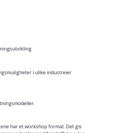
ingsutvikling.
gsmuligheter i ulike industreier
etningsmodeller.
gene har et workshop format. Det gis