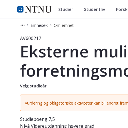
Studier
Studentliv
Forsk
Studier
NTNU Hjemmeside
Emnesøk
Om emnet
Emne - Eksterne muliggjørende fakt
AV600217
Eksterne muli
forretningsmo
Velg studieår
Vurdering og obligatoriske aktiviteter kan bli endret frem
Studiepoeng
7,5
Nivå
Videreutdanning høyere grad