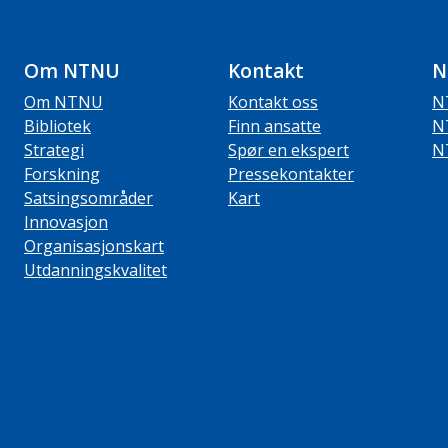
Om NTNU
Kontakt
N
Om NTNU
Kontakt oss
N
Bibliotek
Finn ansatte
N
Strategi
Spør en ekspert
N
Forskning
Pressekontakter
Satsingsområder
Kart
Innovasjon
Organisasjonskart
Utdanningskvalitet
ube