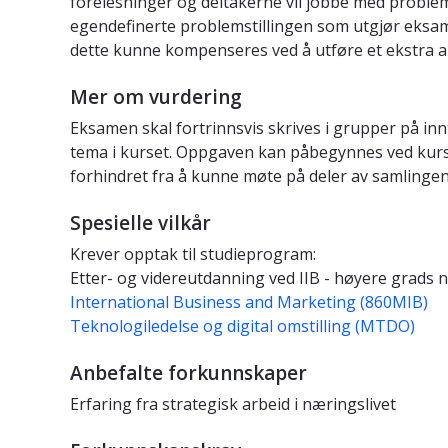
forelesninger og deltakerne vil jobbe med problem
egendefinerte problemstillingen som utgjør eksam
dette kunne kompenseres ved å utføre et ekstra ar
Mer om vurdering
Eksamen skal fortrinnsvis skrives i grupper på i
tema i kurset. Oppgaven kan påbegynnes ved kurs
forhindret fra å kunne møte på deler av samlingene
Spesielle vilkår
Krever opptak til studieprogram:
Etter- og videreutdanning ved IIB - høyere grads n
International Business and Marketing (860MIB)
Teknologiledelse og digital omstilling (MTDO)
Anbefalte forkunnskaper
Erfaring fra strategisk arbeid i næringslivet