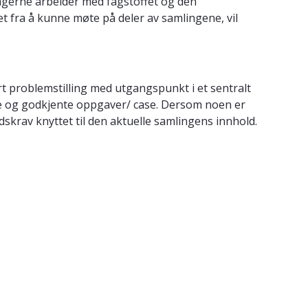
tagerne arbeider med fagstoffet og den
fra å kunne møte på deler av samlingene, vil
t problemstilling med utgangspunkt i et sentralt
e og godkjente oppgaver/ case. Dersom noen er
skrav knyttet til den aktuelle samlingens innhold.