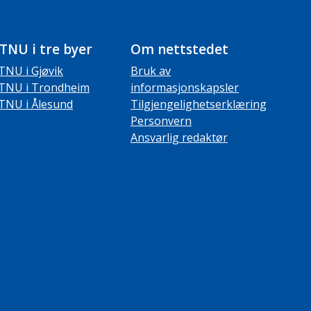
TNU i tre byer
Om nettstedet
TNU i Gjøvik
Bruk av
TNU i Trondheim
informasjonskapsler
TNU i Ålesund
Tilgjengelighetserklæring
Personvern
Ansvarlig redaktør