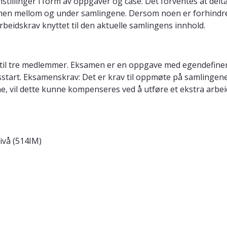
stillinger i form av oppgaver og case. Det forventes at del
en mellom og under samlingene. Dersom noen er forhindret 
beidskrav knyttet til den aktuelle samlingens innhold.
nntil tre medlemmer. Eksamen er en oppgave med egendefiner
start. Eksamenskrav: Det er krav til oppmøte på samlingen
, vil dette kunne kompenseres ved å utføre et ekstra arbeid
ivå (514IM)