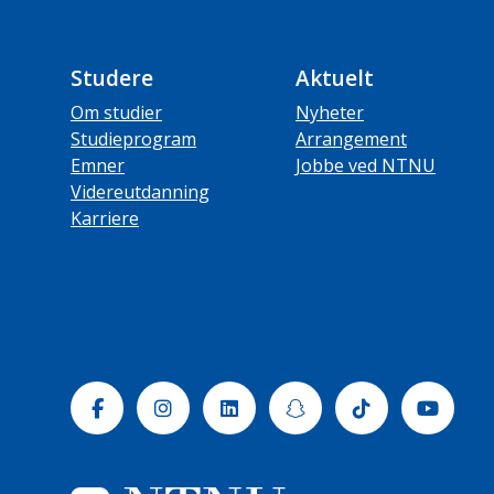
Studere
Aktuelt
Om studier
Nyheter
Studieprogram
Arrangement
Emner
Jobbe ved NTNU
Videreutdanning
Karriere
Facebook
Instagram
Linkedin
Snapchat
Tiktok
Yout