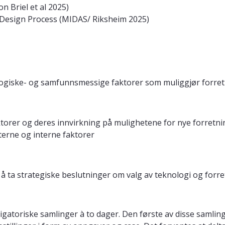
n Briel et al 2025)
g Design Process (MIDAS/ Riksheim 2025)
ogiske- og samfunnsmessige faktorer som muliggjør forretn
orer og deres innvirkning på mulighetene for nye forretnin
terne og interne faktorer
å ta strategiske beslutninger om valg av teknologi og forr
gatoriske samlinger à to dager. Den første av disse samlin