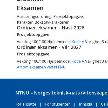
Eksamen
Vurderingsordning: Prosjektoppgave
Karakter: Bokstavkarakterer
Ordinær eksamen - Høst 2026
Prosjektoppgave
Vekting
100/100
Hjelpemiddel
Kode A
Varighet
3 u
Ordinær eksamen - Vår 2027
Prosjektoppgave
Vekting
100/100
Hjelpemiddel
Kode A
Varighet
3 u
Alt om eksamen ved NTNU
NTNU – Norges teknisk-naturvitenskapel
For ansatte
|
For studenter
|
Innsida
|
Can