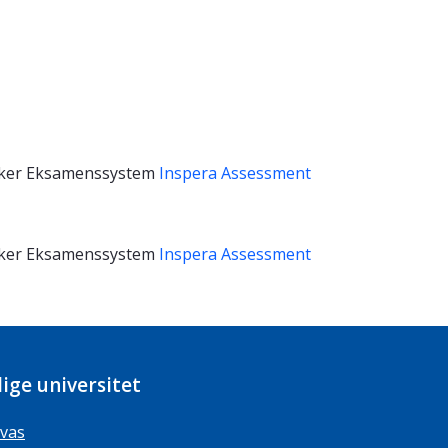
ker
Eksamenssystem
Inspera Assessment
ker
Eksamenssystem
Inspera Assessment
ige universitet
vas