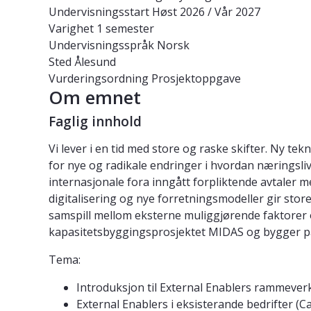
Undervisningsstart
Høst 2026 / Vår 2027
Varighet
1 semester
Undervisningsspråk
Norsk
Sted
Ålesund
Vurderingsordning
Prosjektoppgave
Om emnet
Faglig innhold
Vi lever i en tid med store og raske skifter. Ny te
for nye og radikale endringer i hvordan næringsliv
internasjonale fora inngått forpliktende avtaler 
digitalisering og nye forretningsmodeller gir stor
samspill mellom eksterne muliggjørende faktorer o
kapasitetsbyggingsprosjektet MIDAS og bygger på
Tema:
Introduksjon til External Enablers rammeverk
External Enablers i eksisterande bedrifter (Cas