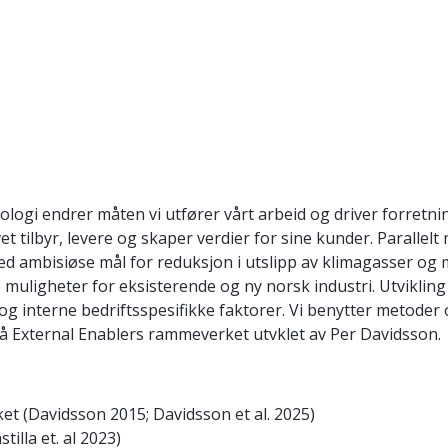
knologi endrer måten vi utfører vårt arbeid og driver forret
et tilbyr, levere og skaper verdier for sine kunder. Paralle
med ambisiøse mål for reduksjon i utslipp av klimagasser og
e muligheter for eksisterende og ny norsk industri. Utvikli
g interne bedriftsspesifikke faktorer. Vi benytter metoder
 External Enablers rammeverket utvklet av Per Davidsson.
et (Davidsson 2015; Davidsson et al. 2025)
tilla et. al 2023)