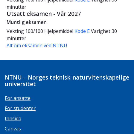
minutter
Utsatt eksamen - Vår 2027
Muntlig eksamen
Vekting
100/100
Hjelpemiddel
Kode E
Varighet
30
minutter
Alt om eksamen ved NTNU
NTNU – Norges teknisk-naturvitenskapelige
universitet
For ansatte
For studenter
Innsida
Canvas