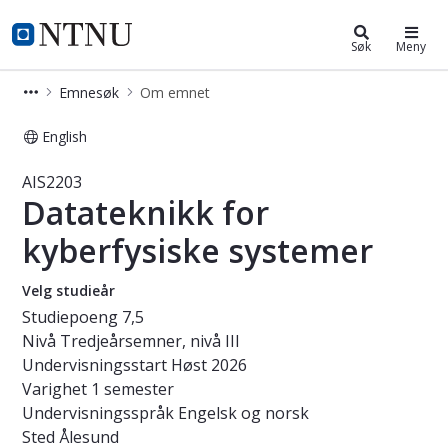
Studier
NTNU Hjemmeside
Søk
Meny
Emnesøk
Om emnet
English
Emne - Datateknikk for kyberfysisk
AIS2203
Datateknikk for
kyberfysiske systemer
Velg studieår
Studiepoeng
7,5
Nivå
Tredjeårsemner, nivå III
Undervisningsstart
Høst 2026
Varighet
1 semester
Undervisningsspråk
Engelsk og norsk
Sted
Ålesund