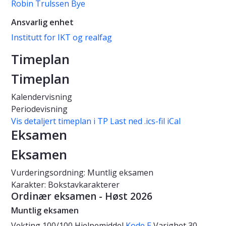
Robin Trulssen Bye
Ansvarlig enhet
Institutt for IKT og realfag
Timeplan
Timeplan
Kalendervisning
Periodevisning
Vis detaljert timeplan i TP
Last ned .ics-fil iCal
Eksamen
Eksamen
Vurderingsordning: Muntlig eksamen
Karakter: Bokstavkarakterer
Ordinær eksamen - Høst 2026
Muntlig eksamen
Vekting
100/100
Hjelpemiddel
Kode E
Varighet
30