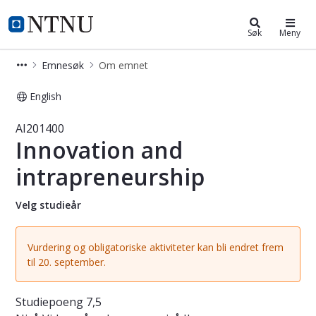
Studier
NTNU Hjemmeside
Søk
Meny
Emnesøk
Om emnet
English
Emne - Innovation and intrapreneur
AI201400
Innovation and
intrapreneurship
Velg studieår
Vurdering og obligatoriske aktiviteter kan bli endret frem
til 20. september.
Studiepoeng
7,5