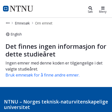
Studier
NTNU Hjemmeside
Søk
Meny
Emnesøk
Om emnet
English
Om emnet
Det finnes ingen informasjon for
dette studieåret
Ingen emner med denne koden er tilgjengelige i det
valgte studieåret.
Bruk emnesøk for å finne andre emner.
NTNU – Norges teknisk-naturvitenskapelige
universitet