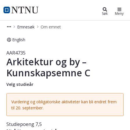
Studier
NTNU Hjemmeside
Søk
Meny
Emnesøk
Om emnet
English
Emne - Arkitektur og by – Kunnska
AAR4735
Arkitektur og by –
Kunnskapsemne C
Velg studieår
Vurdering og obligatoriske aktiviteter kan bli endret frem
til 20. september.
Studiepoeng
7,5