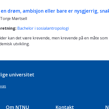
 en drøm, ambisjon eller bare er nysgjerrig, sn
Tonje Mørtsell
eretning:
Bachelor i sosialantropologi
 tider kan det være krevende, men krevende på en måte som
demisk utvikling.
ige universitet
vas
Om NTNU
Kontakt
N