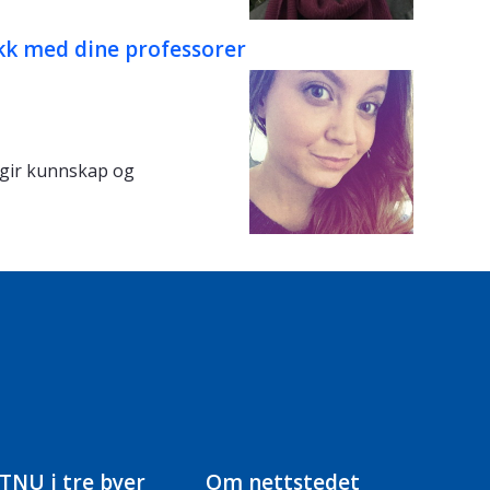
akk med dine professorer
 gir kunnskap og
TNU i tre byer
Om nettstedet