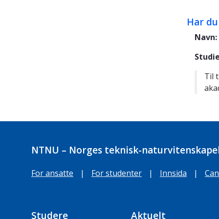
Har du
Navn:
Studi
Til
aka
NTNU – Norges teknisk-naturvitenskapel
For ansatte
|
For studenter
|
Innsida
|
Can
Studere
Aktuelt