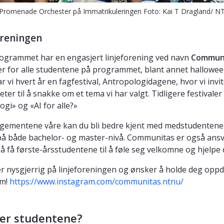
 Promenade Orchester på Immatrikuleringen Foto: Kai T Dragland/ 
oreningen
ogrammet har en engasjert linjeforening ved navn
Commun
er for alle studentene på programmet, blant annet halloween-fe
har vi hvert år en fagfestival, Antropologidagene, hvor vi in
eter til å snakke om et tema vi har valgt. Tidligere festivale
ogi» og «AI for alle?»
gementene våre kan du bli bedre kjent med medstudentene din
 på både bachelor- og master-nivå. Communitas er også ans
å få første-årsstudentene til å føle seg velkomne og hjelpe
er nysgjerrig på linjeforeningen og ønsker å holde deg oppd
am!
https://www.instagram.com/communitas.ntnu/
ier studentene?