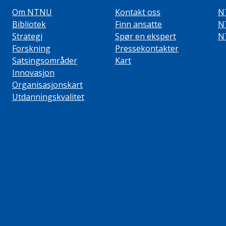
Om NTNU
Kontakt oss
N
Bibliotek
Finn ansatte
N
Strategi
Spør en ekspert
N
Forskning
Pressekontakter
Satsingsområder
Kart
Innovasjon
Organisasjonskart
Utdanningskvalitet
ube