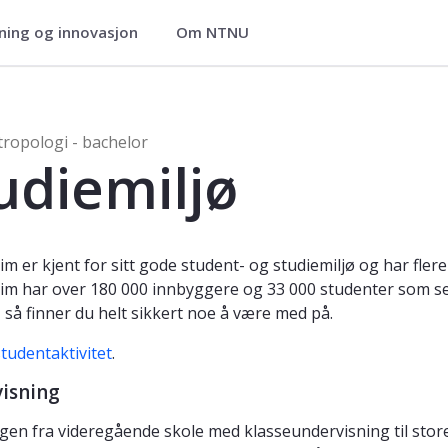
ning og innovasjon
Om NTNU
helor
tropologi - bachelor
udiemiljø
m er kjent for sitt gode student- og studiemiljø og har flere
m har over 180 000 innbyggere og 33 000 studenter som sett
n, så finner du helt sikkert noe å være med på.
studentaktivitet
.
isning
en fra videregående skole med klasseundervisning til store