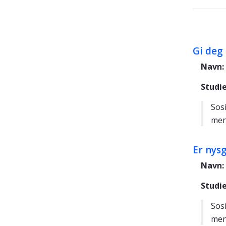
Gi deg 
Navn:
Studi
Sosi
men
Er nys
Navn:
Studi
Sosi
men