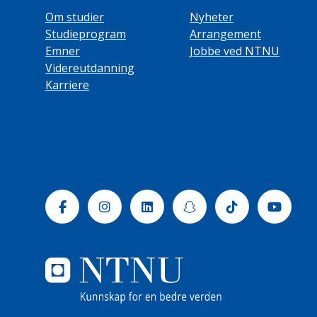
Om studier
Nyheter
Studieprogram
Arrangement
Emner
Jobbe ved NTNU
Videreutdanning
Karriere
Facebook
Instagram
Linkedin
Snapchat
Tiktok
Yout