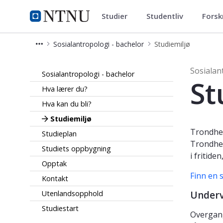
Studier
Studentliv
Forsk
Sosialantropologi - bachelor
NTNU Hjemmeside
Sosialantropologi - bachelor
Studiemiljø
Studiemiljø - Sosialantropologi - bac
Sosialan
Sosialantropologi - bachelor
St
Hva lærer du?
Hva kan du bli?
Studiemiljø
Trondhei
Studieplan
Trondhei
Studiets oppbygning
i fritide
Opptak
Finn en 
Kontakt
Utenlandsopphold
Underv
Studiestart
Overgang