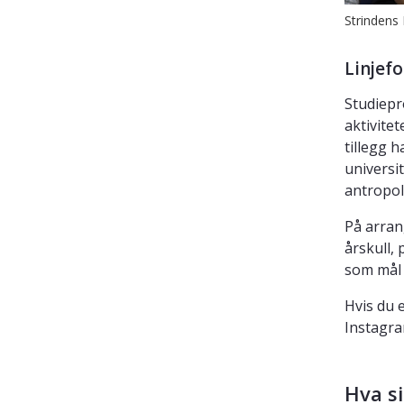
Strindens
Linjef
Studiepr
aktivitet
tillegg 
universit
antropol
På arran
årskull,
som mål 
Hvis du 
Instagr
Hva s