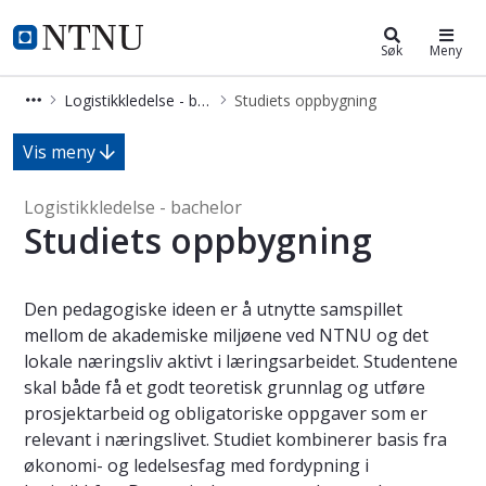
Logistikkledelse - bachelor
NTNU Hjemmeside
Søk
Meny
Logistikkledelse - bachelor
Studiets oppbygning
Studiets oppbygning - Logistikkledel
Vis meny
Logistikkledelse - bachelor
Studiets oppbygning
Den pedagogiske ideen er å utnytte samspillet
mellom de akademiske miljøene ved NTNU og det
lokale næringsliv aktivt i læringsarbeidet. Studentene
skal både få et godt teoretisk grunnlag og utføre
prosjektarbeid og obligatoriske oppgaver som er
relevant i næringslivet. Studiet kombinerer basis fra
økonomi- og ledelsesfag med fordypning i