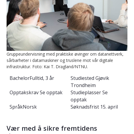
Gruppeundervisning med praktiske øvinger om datanettverk,
sårbarheter i datamaskiner og truslene mot vår digitale
infrastruktur. Foto: Kai T. Dragland/NTNU.
Bachelor
Fulltid, 3 år
Studiested
Gjøvik
Trondheim
Opptakskrav
Se opptak
Studieplasser
Se
opptak
Språk
Norsk
Søknadsfrist
15. april
Vær med å sikre fremtidens