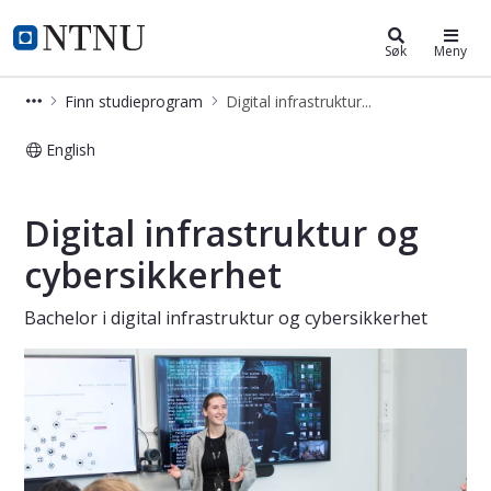
Digital infrastruktur og cybersikke
NTNU Hjemmeside
Søk
Meny
Finn studieprogram
Digital infrastruktur og cybersikkerhet - bachelor
English
Digital infrastruktur og cybersikker
Digital infrastruktur og
cybersikkerhet
Bachelor i digital infrastruktur og cybersikkerhet