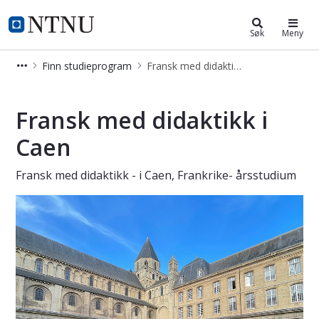
Fransk med didaktikk - Caen - års
NTNU Hjemmeside
Søk
Meny
Finn studieprogram
Fransk med didaktikk - Caen - årsstudium
Fransk med didaktikk - Caen - årss
Fransk med didaktikk i
Caen
Fransk med didaktikk - i Caen, Frankrike- årsstudium