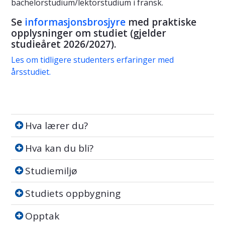
bachelorstudium/lektorstudium i fransk.
Se
informasjonsbrosjyre
med praktiske
opplysninger om studiet (gjelder
studieåret 2026/2027).
Les om tidligere studenters erfaringer med
årsstudiet.
Hva lærer du?
Hva lærer du?
Hva kan du bli?
Hva kan du bli?
Studiemiljø
Studiemiljø
Studiets oppbygning
Studiets oppbygning
Opptak
Opptak