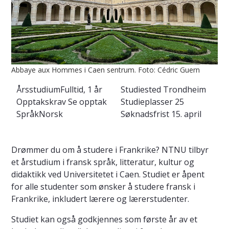
Abbaye aux Hommes i Caen sentrum. Foto: Cédric Guern
Årsstudium
Fulltid, 1 år
Studiested
Trondheim
Opptakskrav
Se opptak
Studieplasser
25
Språk
Norsk
Søknadsfrist
15. april
Drømmer du om å studere i Frankrike? NTNU tilbyr
et årstudium i fransk språk, litteratur, kultur og
didaktikk ved Universitetet i Caen. Studiet er åpent
for alle studenter som ønsker å studere fransk i
Frankrike, inkludert lærere og lærerstudenter.
Studiet kan også godkjennes som første år av et