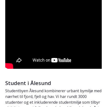
Student i Ålesund
Studentbyen Ålesund kombinerer urbant bymiljø med
nærhet til fjord, fjell og hav. Vi har rundt 3000
studenter og et inkluderende studentmiljø som tilbyr