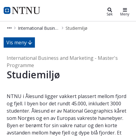
International Business and Market
NTNU Hjemmeside
Søk
Meny
International Business and Marketing - Master's Programme
Studiemiljø
Studiemiljø - International Busines
Vis meny
International Business and Marketing - Master's
Programme
Studiemiljø
NTNU i Ålesund ligger vakkert plassert mellom fjord
og fjell. I byen bor det rundt 45.000, inkludert 3000
studenter. Ålesund er av National Geographics kåret
som Norges og en av Europas vakreste havnebyer.
Byen er berømt for sin vakre natur og den korte
avstanden mellom høye fjell og dype blå fjorder. Et