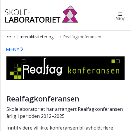
×
Skolelaboratoriet
Meny
ToF-
konferansen
Læreraktiviteter og -ressurser
Realfagkonferansen
Videreutdanning
Realfagkonferansen
Etterutdanning
MENY
Realfagkonferansen
Realfagkonferansen
2025
Realfagkonferansen
2024
Realfagkonferansen
Realfagkonferansen
2023
Skolelaboratoriet har arrangert Realfagkonferansen
årlig i perioden 2012–2025.
Realfagkonferansen
2022
Inntil videre vil ikke konferansen bli avholdt flere