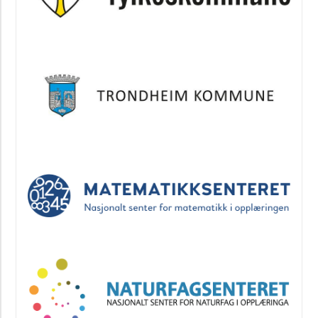
Blå
hefteserie
Undervisningsopplegg
Byggesett
for
salg