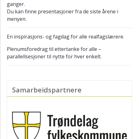
Realfagkonferansen
ganger.
2021
Du kan finne presentasjoner fra de siste årene i
menyen.
Realfagkonferansen
2020
En inspirasjons- og fagdag for alle realfagslærere.
Realfagkonferansen
2019
Plenumsforedrag til ettertanke for alle –
Realfagkonferansen
parallellsesjoner til nytte for hver enkelt.
2018
Realfagprisen
Video:
Samarbeidspartnere
Gråspurv
Video:
Elektronspinn
Fjæreplakater
SL-
serien