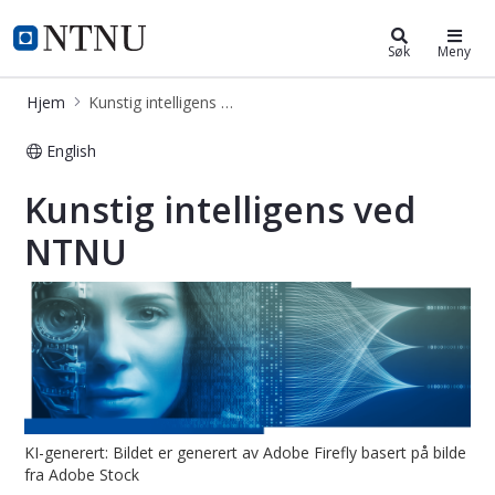
Kunstig intelligens ved NTNU
NTNU Hjemmeside
Søk
Meny
Hjem
Kunstig intelligens ved NTNU
English
Kunstig intelligens ved NTNU
Kunstig intelligens ved
NTNU
KI-generert: Bildet er generert av Adobe Firefly basert på bilde
fra Adobe Stock