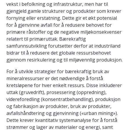
vekst i befolkning og infrastruktur, men har til
gjengjeld gamle strukturer og produkter som krever
fornying eller erstatning. Dette gir et økt potensial
for å gjenvinne avfall for å redusere behovet for
primære råstoffer og de negative miljøkonsekvenser
relatert til primæruttak. Bærekraftig
samfunnsutvikling forutsetter derfor at industriland
bidrar til å redusere det globale ressursbehovet
gjennom resirkulering og til miljøvennlig produksjon.
For å utvikle strategier for bærekraftig bruk av
mineralressurser er det nødvendige å forstå
kretsløpene for hver enkelt ressurs. Disse inkluderer
uttak (gruvedrift), prosessering (oppredning),
videreforedling (konsentratbehandling), produksjon
og fabrikasjon av produkter, bruk av produkter,
avfallshåndtering og gjenvinning («urban mining»).
Dette krever kvantitativ systemanalyse for å forstå
strømmer og lager av materialer og energi, samt