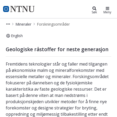
Fakultet for ingeniørvitenskap
NTNU Hjemmeside
Søk
Meny
Mineraler
Forskningsområder
English
Strategiske forskningsområder - Min
Geologiske råstoffer for neste generasjon
Fremtidens teknologier står og faller med tilgangen
på økonomiske malm og mineralforekomster med
essensielle metaller og mineraler. Forskingsområdet
fokuserer på dannelsen og de fysiokjemiske
karakteristika av faste geologiske ressurser. Det er
basert på denne viten at man nedstrøms i
produksjonskjeden utvikler metoder for å finne nye
forekomster og designe strategier for bryting,
oppredning og miljømessig tilbakestilling etter endt