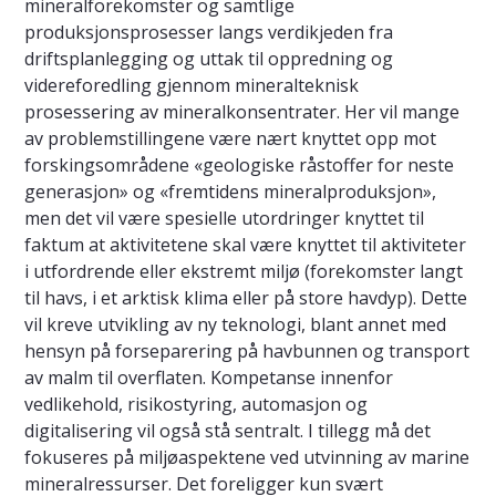
mineralforekomster og samtlige
produksjonsprosesser langs verdikjeden fra
driftsplanlegging og uttak til oppredning og
videreforedling gjennom mineralteknisk
prosessering av mineralkonsentrater. Her vil mange
av problemstillingene være nært knyttet opp mot
forskingsområdene «geologiske råstoffer for neste
generasjon» og «fremtidens mineralproduksjon»,
men det vil være spesielle utordringer knyttet til
faktum at aktivitetene skal være knyttet til aktiviteter
i utfordrende eller ekstremt miljø (forekomster langt
til havs, i et arktisk klima eller på store havdyp). Dette
vil kreve utvikling av ny teknologi, blant annet med
hensyn på forseparering på havbunnen og transport
av malm til overflaten. Kompetanse innenfor
vedlikehold, risikostyring, automasjon og
digitalisering vil også stå sentralt. I tillegg må det
fokuseres på miljøaspektene ved utvinning av marine
mineralressurser. Det foreligger kun svært