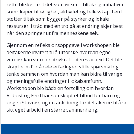
rette blikket mot det som virker – tiltak og initiativer
i
som skaper tilhørighet, aktivitet og fellesskap. Ferd
Trondheim
kommune
støtter tiltak som bygger på styrker og lokale
ressurser, i tråd med en tro på at endring skjer best
Boklansering:
når den springer ut fra menneskene selv.
Fra
fravær
Gjennom en refleksjonsoppgave i workshopen ble
til
deltakerne invitert til å utforske hvordan egne
fellesskap
verdier kan være en drivkraft i deres arbeid. Det ble
-
skapt rom for å dele erfaringer, stille spørsmål og
17.
april,
tenke sammen om hvordan man kan bidra til varige
Drammen
og meningsfulle endringer i lokalsamfunn.
Workshopen ble både en fortelling om hvordan
Er
Robust og Ferd har samskapt et tilbud for barn og
du
unge i Stovner, og en anledning for deltakerne til å se
interessert
i
sitt eget arbeid i en større sammenheng.
denne
stillingen,
men
har