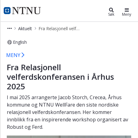
×
Institutt for pedagogikk og livslan
NTNU Hjemmeside
Søk
Meny
Praksiseksempler
Aktuelt
Fra Relasjonell velferdskonferansen i Århus 2025
lokalt
Praksiseksempler
English
nasjonalt
Fra Relasjonell velferdskonferansen 
MENY
Praksiseksempler
internasjonalt
Fra Relasjonell
Lansering
velferdskonferansen i Århus
av
2025
rapporten
Rapid
I mai 2025 arrangerte Jacob Storch, Crecea, Århus
review
kommune og NTNU WellFare den siste nordiske
of
inequalities
relasjonell velferdskonferansen. Her kommer
in
innblikk fra en inspirerende workshop organisert av
health
Robust og Ferd.
and
wellbeing