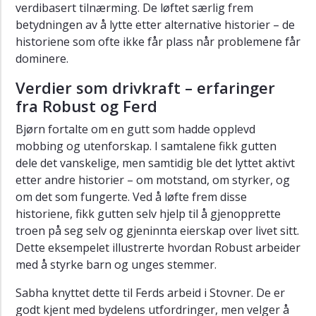
verdibasert tilnærming. De løftet særlig frem
for
betydningen av å lytte etter alternative historier – de
barn,
historiene som ofte ikke får plass når problemene får
unge
og
dominere.
framtidige
Verdier som drivkraft – erfaringer
generasjoner
i
fra Robust og Ferd
Trondheim
Bjørn fortalte om en gutt som hadde opplevd
Fagdag
mobbing og utenforskap. I samtalene fikk gutten
og
dele det vanskelige, men samtidig ble det lyttet aktivt
boklansering
etter andre historier – om motstand, om styrker, og
med
om det som fungerte. Ved å løfte frem disse
UngInvest
historiene, fikk gutten selv hjelp til å gjenopprette
AIB
troen på seg selv og gjeninnta eierskap over livet sitt.
Publisering
Dette eksempelet illustrerte hvordan Robust arbeider
av
med å styrke barn og unges stemmer.
forskningsrapport
om
Sabha knyttet dette til Ferds arbeid i Stovner. De er
Innbyggernes
godt kjent med bydelens utfordringer, men velger å
modell