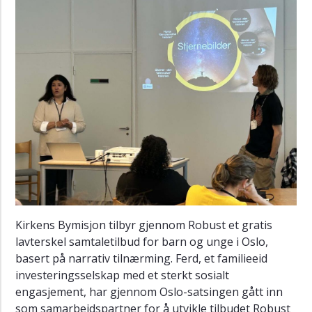
in
Norway
since
2014
Aktuelt
Collective
Impact
–
En
veiviser
for
å
lykkes
med
Kirkens Bymisjon tilbyr gjennom Robust et gratis
organisering
lavterskel samtaletilbud for barn og unge i Oslo,
av
basert på narrativ tilnærming. Ferd, et familieeid
samskaping
investeringsselskap med et sterkt sosialt
og
engasjement, har gjennom Oslo-satsingen gått inn
systemforandring
i
som samarbeidspartner for å utvikle tilbudet Robust