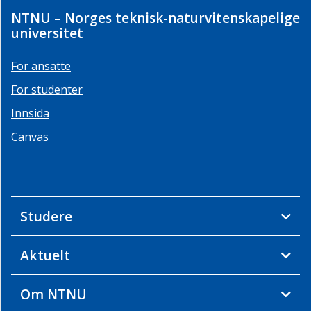
glemt
NTNU – Norges teknisk-naturvitenskapelige
å
universitet
søke?
For ansatte
NTNU
WellFare
For studenter
på
besøk
Innsida
hos
Canvas
«Nye
Mønstre»
i
Kristiansand
kommune
Studere
Podkast:
Om
Aktuelt
barnehager
som
også
Om NTNU
skaper