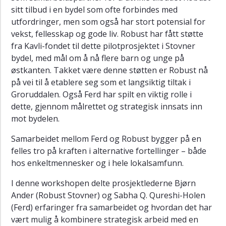
Norge
sitt tilbud i en bydel som ofte forbindes med
utfordringer, men som også har stort potensial for
SAMVERDI
vekst, fellesskap og gode liv. Robust har fått støtte
-
fra Kavli-fondet til dette pilotprosjektet i Stovner
Samskaping
i
bydel, med mål om å nå flere barn og unge på
kommunal
østkanten. Takket være denne støtten er Robust nå
sektor:
på vei til å etablere seg som et langsiktig tiltak i
Implikasjoner
Groruddalen. Også Ferd har spilt en viktig rolle i
for
dette, gjennom målrettet og strategisk innsats inn
politiske
mot bydelen.
og
administrative
Samarbeidet mellom Ferd og Robust bygger på en
ledelsesprosesser
felles tro på kraften i alternative fortellinger – både
Rapport
hos enkeltmennesker og i hele lokalsamfunn.
om
Inkluderende
I denne workshopen delte prosjektlederne Bjørn
samfunnsbygging
Ander (Robust Stovner) og Sabha Q. Qureshi-Holen
og
(Ferd) erfaringer fra samarbeidet og hvordan det har
gode
vært mulig å kombinere strategisk arbeid med en
liv