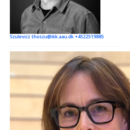
Szulevicz
thoszu@ikk.aau.dk +4522519885