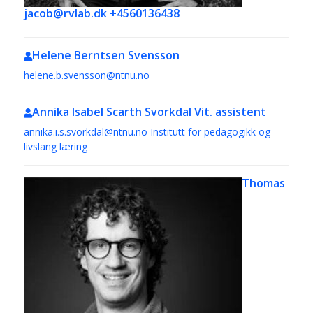
jacob@rvlab.dk +4560136438
Helene Berntsen Svensson
helene.b.svensson@ntnu.no
Annika Isabel Scarth Svorkdal
Vit. assistent
annika.i.s.svorkdal@ntnu.no
Institutt for pedagogikk og
livslang læring
Thomas