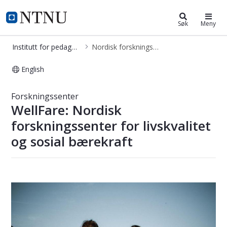
Institutt for pedagogikk og livslan
NTNU Hjemmeside
Søk
Meny
Institutt for pedagogikk og livslang læring
Nordisk forskningssenter for livskvalitet og sosial bærekraft (WellFare)
English
Nordisk forskningssenter for livskva
Forskningssenter
WellFare: Nordisk
forskningssenter for livskvalitet
og sosial bærekraft