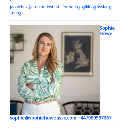
jacob.brix@ntnu.no
Institutt for pedagogikk og livslang
læring
Sophie
Howe
sophie@sophiehoweassc.com +447980597367