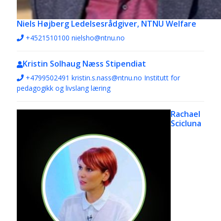
Niels Højberg
Ledelsesrådgiver, NTNU Welfare
+4521510100
nielsho@ntnu.no
Kristin Solhaug Næss
Stipendiat
+4799502491
kristin.s.nass@ntnu.no
Institutt for
pedagogikk og livslang læring
Rachael
Scicluna