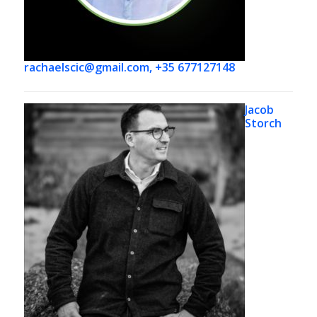
rachaelscic@gmail.com, +35 677127148
Jacob
Storch