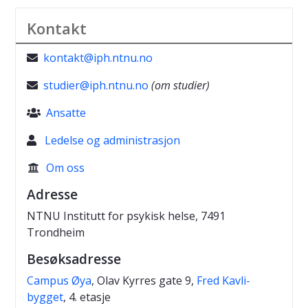
Kontakt
kontakt@iph.ntnu.no

studier@iph.ntnu.no
(om studier)

Ansatte

Ledelse og administrasjon
Om oss

Adresse
NTNU Institutt for psykisk helse, 7491
Trondheim
Besøksadresse
Campus Øya
, Olav Kyrres gate 9,
Fred Kavli-
bygget
, 4. etasje