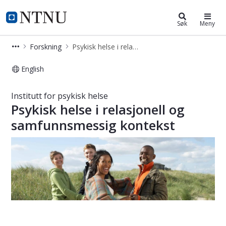
Institutt for psykisk helse
NTNU Hjemmeside
Søk
Meny
Forskning
Psykisk helse i relasjonell og samfunnsmessig kontekst
English
Psykisk helse i relasjonell og samfun
Institutt for psykisk helse
Psykisk helse i relasjonell og
samfunnsmessig kontekst