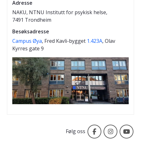
Adresse
NAKU, NTNU Institutt for psykisk helse,
7491 Trondheim
Besøksadresse
Campus Øya
, Fred Kavli-bygget
1.423A
, Olav
Kyrres gate 9
NAKU
NAKU - N
NA
Følg oss