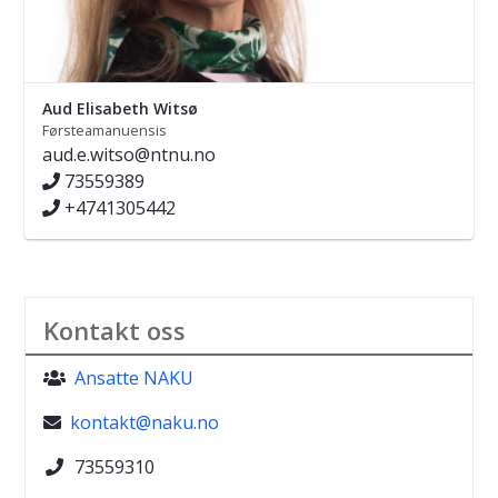
Aud Elisabeth Witsø
Førsteamanuensis
aud.e.witso@ntnu.no
73559389
+4741305442
Kontakt oss
Ansatte NAKU

kontakt@naku.no

73559310
