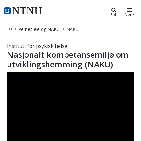
Institutt for psykisk helse
NTNU Hjemmeside
Søk
Meny
Vernepleie og NAKU
NAKU
Nasjonalt kompetansemiljø om utvik
Institutt for psykisk helse
Nasjonalt kompetansemiljø om
utviklingshemming (NAKU)