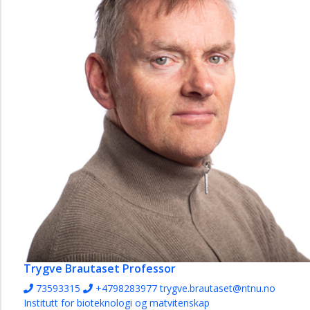
Trygve Brautaset
Professor
73593315
+4798283977
trygve.brautaset@ntnu.no
Institutt for bioteknologi og matvitenskap