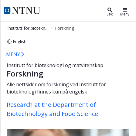
×
Institutt for bioteknologi og matvi
NTNU Hjemmeside
Søk
Meny
Forsiden
Institutt for bioteknologi og matvitenskap
Forskning
Kontakt
English
Ansatte
Forskning - Institutt for bioteknolo
Studier
MENY
Forskning
Institutt for bioteknologi og matvitenskap
Forskning
Om
oss
Alle nettsider om forskning ved Institutt for
bioteknologi finnes kun på engelsk
Research at the Department of
Biotechnology and Food Science