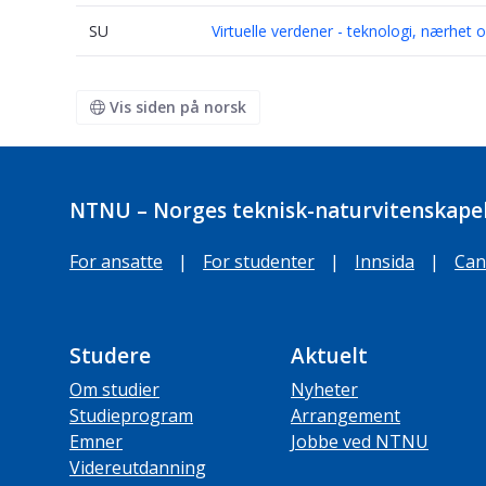
SU
Virtuelle verdener - teknologi, nærhet 
Vis siden på norsk
NTNU – Norges teknisk-naturvitenskapel
For ansatte
|
For studenter
|
Innsida
|
Can
Studere
Aktuelt
Om studier
Nyheter
Studieprogram
Arrangement
Emner
Jobbe ved NTNU
Videreutdanning