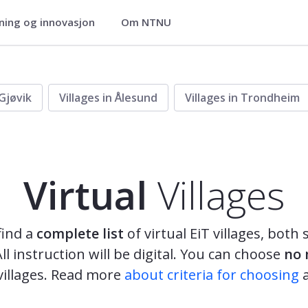
ning og innovasjon
Om NTNU
 Gjøvik
Villages in Ålesund
Villages in Trondheim
Virtual
Villages
find a
complete list
of virtual EiT villages, bot
ll instruction will be digital. You can choose
no 
lages. Read more ​​​​​​​​​​​​
about criteria for choosing
a