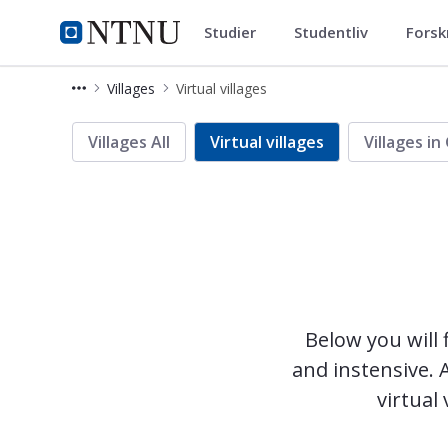
Studier
Studentliv
Forsk
Eksperter i team
NTNU Hjemmeside
Villages
Virtual villages
EiT Online villages
Villages All
Virtual villages
Villages in
Below you will 
and instensive. A
virtual vil