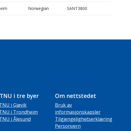
heim
Norwegian
SANT3800
TNU i tre byer
Om nettstedet
TNU i Gjøvik
Bruk av
TNU i Trondheim
informasjonskapsler
TNU i Ålesund
Tilgjengelighetserklæring
Personvern