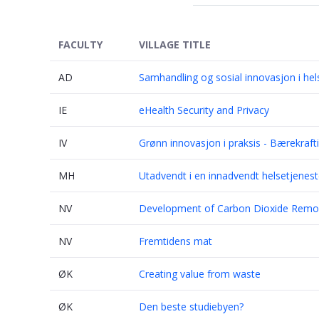
FACULTY
VILLAGE TITLE
AD
Samhandling og sosial innovasjon i h
IE
eHealth Security and Privacy
IV
Grønn innovasjon i praksis - Bærekrafti
MH
Utadvendt i en innadvendt helsetjenes
NV
Development of Carbon Dioxide Remov
NV
Fremtidens mat
ØK
Creating value from waste
ØK
Den beste studiebyen?