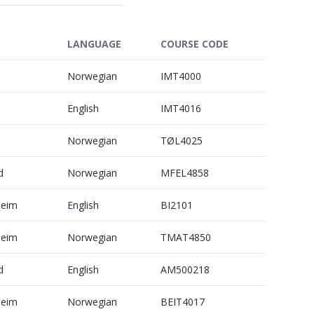
LANGUAGE
COURSE CODE
Norwegian
IMT4000
English
IMT4016
Norwegian
TØL4025
d
Norwegian
MFEL4858
heim
English
BI2101
heim
Norwegian
TMAT4850
d
English
AM500218
heim
Norwegian
BEIT4017