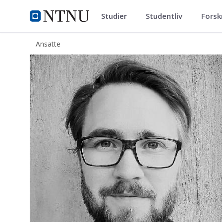
Studier
Studentliv
Forsk
ntnu.no
NTNU Hjemmeside
Ansatte
Sindre Dagsland