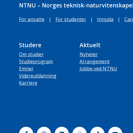
NTNU – Norges teknisk-naturvitenskapel
For ansatte
|
For studenter
|
Innsida
|
Can
Studere
Aktuelt
Om studier
Nyheter
Studieprogram
Arrangement
Emner
Jobbe ved NTNU
Videreutdanning
Karriere