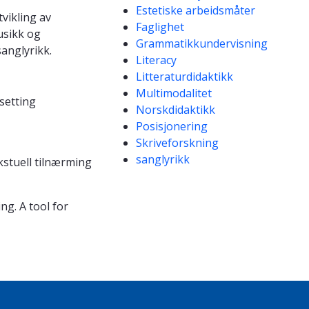
Estetiske arbeidsmåter
vikling av
Faglighet
usikk og
Grammatikkundervisning
sanglyrikk.
Literacy
Litteraturdidaktikk
Multimodalitet
setting
Norskdidaktikk
Posisjonering
Skriveforskning
sanglyrikk
kstuell tilnærming
g. A tool for