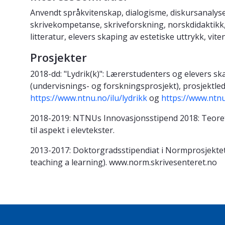
Anvendt språkvitenskap, dialogisme, diskursanalyse
skrivekompetanse, skriveforskning, norskdidaktikk,
litteratur, elevers skaping av estetiske uttrykk, vi
Prosjekter
2018-dd: "Lydrik(k)": Lærerstudenters og elevers sk
(undervisnings- og forskningsprosjekt), prosjektl
https://www.ntnu.no/ilu/lydrikk
og
https://www.ntnu
2018-2019: NTNUs Innovasjonsstipend 2018: Teoretis
til aspekt i elevtekster.
2013-2017: Doktorgradsstipendiat i Normprosjektet 
teaching a learning). www.norm.skrivesenteret.no