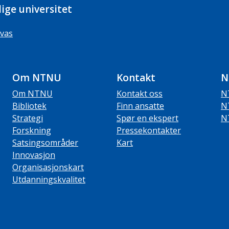
ige universitet
vas
Om NTNU
Kontakt
N
Om NTNU
Kontakt oss
N
Bibliotek
Finn ansatte
N
Strategi
Spør en ekspert
N
Forskning
Pressekontakter
Satsingsområder
Kart
Innovasjon
Organisasjonskart
Utdanningskvalitet