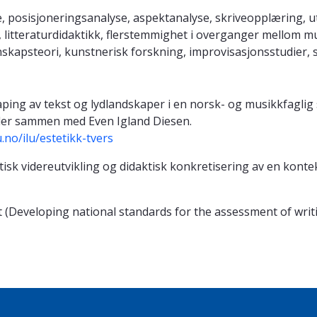
, posisjoneringsanalyse, aspektanalyse, skriveopplæring, ut
 litteraturdidaktikk, flerstemmighet i overganger mellom m
tenskapsteori, kunstnerisk forskning, improvisasjonsstudier, 
aping av tekst og lydlandskaper i en norsk- og musikkfaglig 
eder sammen med Even Igland Diesen.
.no/ilu/estetikk-tvers
k videreutvikling og didaktisk konkretisering av en konte
(Developing national standards for the assessment of writin