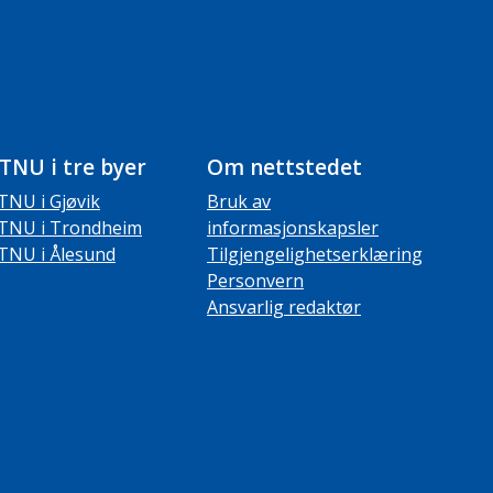
TNU i tre byer
Om nettstedet
TNU i Gjøvik
Bruk av
TNU i Trondheim
informasjonskapsler
TNU i Ålesund
Tilgjengelighetserklæring
Personvern
Ansvarlig redaktør