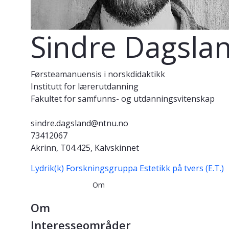
Sindre Dagsla
Førsteamanuensis i norskdidaktikk
Institutt for lærerutdanning
Fakultet for samfunns- og utdanningsvitenskap
sindre.dagsland@ntnu.no
73412067
Akrinn, T04.425, Kalvskinnet
Lydrik(k)
Forskningsgruppa Estetikk på tvers (E.T.)
Om
Om
Interesseområder