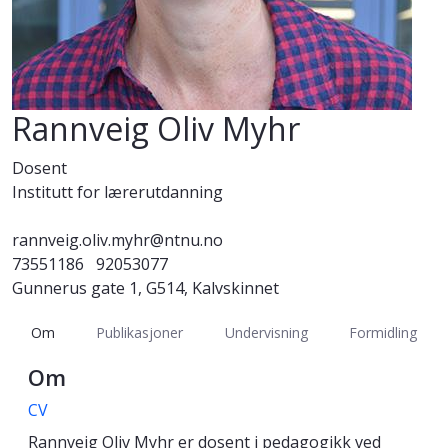
Rannveig Oliv Myhr
Dosent
Institutt for lærerutdanning
rannveig.oliv.myhr@ntnu.no
73551186
92053077
Gunnerus gate 1, G514, Kalvskinnet
Om
Publikasjoner
Undervisning
Formidling
Om
CV
Rannveig Oliv Myhr er dosent i pedagogikk ved