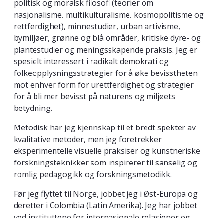
politisk og moralsk filosofi (teorier om
nasjonalisme, multikulturalisme, kosmopolitisme og
rettferdighet), minnestudier, urban artivisme,
bymiljøer, grønne og blå områder, kritiske dyre- og
plantestudier og meningsskapende praksis. Jeg er
spesielt interessert i radikalt demokrati og
folkeopplysningsstrategier for å øke bevisstheten
mot enhver form for urettferdighet og strategier
for å bli mer bevisst på naturens og miljøets
betydning.
Metodisk har jeg kjennskap til et bredt spekter av
kvalitative metoder, men jeg foretrekker
eksperimentelle visuelle praksiser og kunstneriske
forskningsteknikker som inspirerer til sanselig og
romlig pedagogikk og forskningsmetodikk.
Før jeg flyttet til Norge, jobbet jeg i Øst-Europa og
deretter i Colombia (Latin Amerika). Jeg har jobbet
ved instituttene for internasjonale relasjoner og