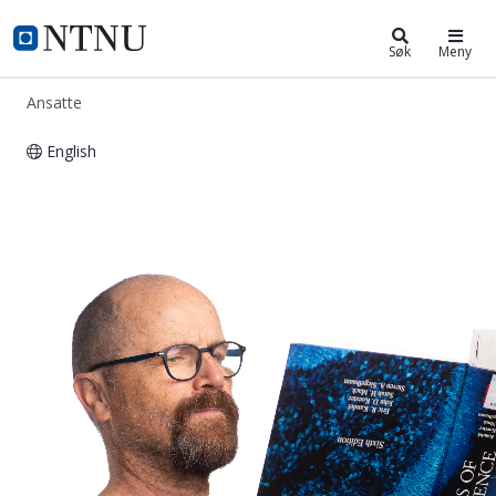
ntnu.no
NTNU Hjemmeside
Søk
Meny
Ansatte
English
Peter Stefan Nussbaum