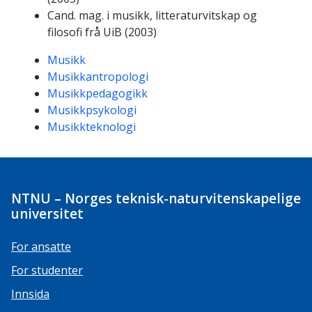
Cand. mag. i musikk, litteraturvitskap og
filosofi frå UiB (2003)
Kompetanseord
Musikk
Musikkantropologi
Musikkpedagogikk
Musikkpsykologi
Musikkteknologi
NTNU – Norges teknisk-naturvitenskapelige
universitet
For ansatte
For studenter
Innsida