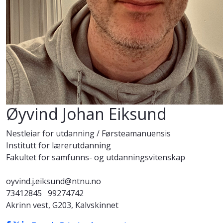
Øyvind Johan Eiksund
Nestleiar for utdanning / Førsteamanuensis
Institutt for lærerutdanning
Fakultet for samfunns- og utdanningsvitenskap
oyvind.j.eiksund@ntnu.no
73412845
99274742
Akrinn vest, G203, Kalvskinnet