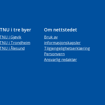
TNU i tre byer
Om nettstedet
TNU i Gjøvik
Bruk av
TNU i Trondheim
informasjonskapsler
TNU i Ålesund
Tilgjengelighetserklæring
Personvern
Ansvarlig redaktør