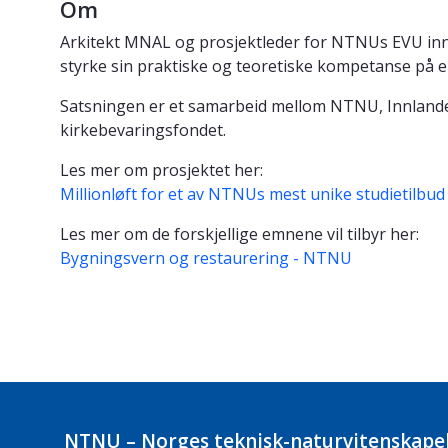
Om
Arkitekt MNAL og prosjektleder for NTNUs EVU inn
styrke sin praktiske og teoretiske kompetanse på e
Satsningen er et samarbeid mellom NTNU, Innlandet
kirkebevaringsfondet.
Les mer om prosjektet her:
Millionløft for et av NTNUs mest unike studietilbud
Les mer om de forskjellige emnene vil tilbyr her:
Bygningsvern og restaurering - NTNU
NTNU – Norges teknisk-naturvitenskapel