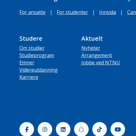
For ansatte
|
For studenter
|
Innsida
|
Can
Studere
Aktuelt
Om studier
Nyheter
Studieprogram
Arrangement
Emner
Jobbe ved NTNU
Videreutdanning
Karriere
Facebook
Instagram
Linkedin
Snapchat
Tiktok
Yout