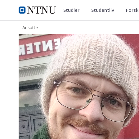
Studier
Studentliv
Forsk
ntnu.no
NTNU Hjemmeside
Ansatte
Ola Johan Singsdal