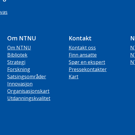
vas
Om NTNU
Kontakt
N
Om NTNU
Kontakt oss
N
Bibliotek
Finn ansatte
N
Strategi
Spør en ekspert
N
Forskning
Pressekontakter
Satsingsområder
Kart
Innovasjon
Organisasjonskart
Utdanningskvalitet
ube